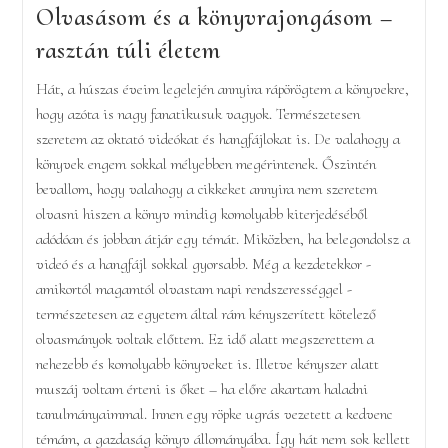
Olvasásom és a könyvrajongásom –
rasztán túli életem
Hát, a húszas éveim legelején annyira rápörögtem a könyvekre,
hogy azóta is nagy fanatikusuk vagyok. Természetesen
szeretem az oktató videókat és hangfájlokat is. De valahogy a
könyvek engem sokkal mélyebben megérintenek. Őszintén
bevallom, hogy valahogy a cikkeket annyira nem szeretem
olvasni hiszen a könyv mindig komolyabb kiterjedéséből
adódóan és jobban átjár egy témát. Miközben, ha belegondolsz a
videó és a hangfájl sokkal gyorsabb. Még a kezdetekkor -
amikortól magamtól olvastam napi rendszerességgel -
természetesen az egyetem által rám kényszerített kötelező
olvasmányok voltak előttem. Ez idő alatt megszerettem a
nehezebb és komolyabb könyveket is. Illetve kényszer alatt
muszáj voltam érteni is őket – ha előre akartam haladni
tanulmányaimmal. Innen egy röpke ugrás vezetett a kedvenc
témám, a gazdaság könyv állományába. Így hát nem sok kellett