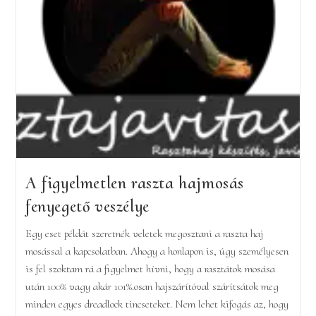
A figyelmetlen raszta hajmosás
fenyegető veszélye
Egy eset példát szeretnék veletek megosztani a raszta haj
mosással a kapcsolatban. Ahogy a honlapon is, úgy személyesen
is fel szoktam rá a figyelmet hívni, hogy a rasztátok mosása
után 100% vagy akár 101%.osan hajszárítóval szárítsátok meg
minden egyes dreadlock tincseteket. Nem lehet kifogás az, hogy