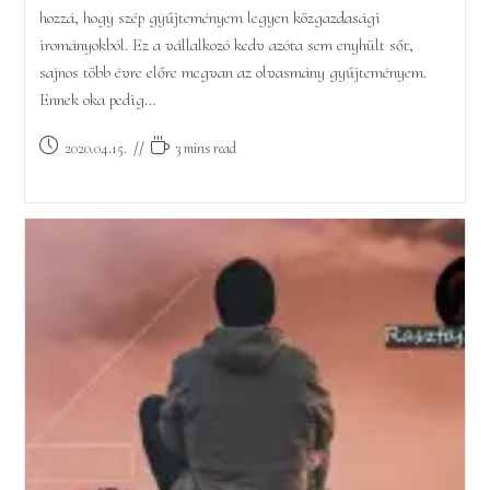
hozzá, hogy szép gyűjteményem legyen közgazdasági
irományokból. Ez a vállalkozó kedv azóta sem enyhült sőt,
sajnos több évre előre megvan az olvasmány gyűjteményem.
Ennek oka pedig…
Post
Reading
2020.04.15.
3 mins read
published:
time: