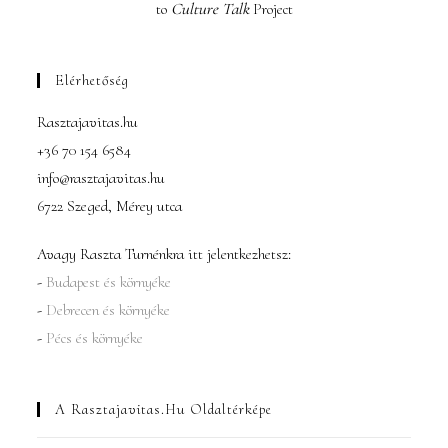
to
Culture Talk
Project
Elérhetőség
Rasztajavitas.hu
+36 70 154 6584
info@rasztajavitas.hu
6722 Szeged, Mérey utca
Avagy Raszta Turnénkra itt jelentkezhetsz:
-
Budapest és környéke
-
Debrecen és környéke
-
Pécs és környéke
A Rasztajavitas.hu Oldaltérképe