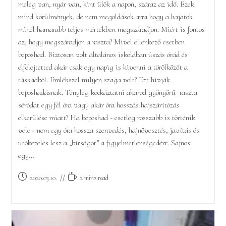
meleg van, nyár van, kint ülök a napon, száraz az idő. Ezek
mind körülmények, de nem megoldások arra hogy a hajatok
minél hamarabb teljes mértékben megszáradjon. Miért is fontos
az, hogy megszáradjon a raszta? Mivel ellenkező esetben
beposhad. Biztosan volt általános iskolában úszás órád és
elfelejtetted akár csak egy napig is kivenni a törölközőt a
táskádból. Emlékszel milyen szaga volt? Ezt hívják
beposhadásnak. Tényleg kockáztatni akarod gyönyörű raszta
séródat egy fél óra vagy akár óra hosszás hajszárítózás
elkerülése miatt? Ha beposhad - esetleg rosszabb is történik
vele - nem egy óra hossza szenvedés, hajnövesztés, javítás és
utókezelés lesz a „bírságot” a figyelmetlenségedért. Sajnos
egy…
Post
Reading
2020.03.10.
2 mins read
published:
time: