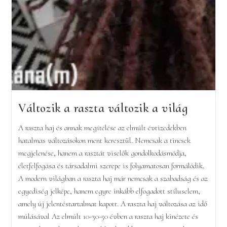
Változik a raszta változik a világ
A raszta haj és annak megítélése az elmúlt évtizedekben
hatalmas változásokon ment keresztül. Nemcsak a tincsek
megjelenése, hanem a rasztát viselők gondolkodásmódja,
életfelfogása és társadalmi szerepe is folyamatosan formálódik.
A modern világban a raszta haj már nemcsak a szabadság és az
egyediség jelképe, hanem egyre inkább elfogadott stíluselem,
amely új jelentéstartalmat kapott. A raszta haj változása az idő
múlásával Az elmúlt 10-30-50 évben a raszta haj kinézete és