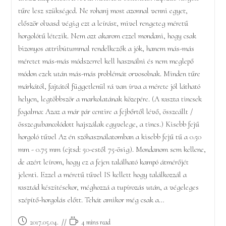
tűre lesz szükséged. Ne rohanj most azonnal venni egyet,
először olvasd végig ezt a leírást, mivel rengeteg méretű
horgolótű létezik. Nem azt akarom ezzel mondani, hogy csak
bizonyos attribútummal rendelkezők a jók, hanem más-más
méretet más-más módszerrel kell használni és nem meglepő
módon ezek után más-más problémát orvosolnak. Minden tűre
márkától, fajtától függetlenül rá van írva a mérete jól látható
helyen, legtöbbször a markolatának közepére. (A raszta tincsek
fogalma: Azaz a már pár centire a fejbőrtől lévő, összeállt /
összegubancolódott hajszálak egyvelege, a tincs.) Kisebb fejű
horgoló tűvel Az én szóhasználatomban a kisebb fejű tű a 0.50
mm - 0.75 mm (ejtsd: 50-estől 75-ösig). Mondanom sem kellene,
de azért leírom, hogy ez a fejen található kampó átmérőjét
jelenti. Ezzel a méretű tűvel IS kellett hogy találkozzál a
rasztád készítésekor, méghozzá a tupírozás után, a végeleges
szépítő-horgolás előtt. Tehát amikor még csak a…
Post
Reading
2017.05.04.
4 mins read