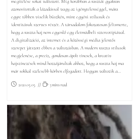
megítélése sokat változott. Míg korábban a rasztát gyakran
azonosították a lázadással vagy az igénytelenséggel, mára
egyre többen viselik büszkén, mint egyéni stílusuk és
identitásuk szerves részét. A társadalom fokozatosan felismerte,
hogy a raszta haj nem egyenlő egy életmódbeli sztereotípiával.
A digitalizáció, az internet és a közösségi média jelentős
szerepet játszott ebben a változásban. A modern raszta stílusok
megjelenése, a precíz, gondosan ápolt tincsek, a kreatív
hajszínezések mind hozzájárultak ahhoz, hogy a raszta haj ma
már sokkal szélesebb körben elfogadott. Hogyan változik a…
Post
Reading
2020.05.05.
3 mins read
published:
time: