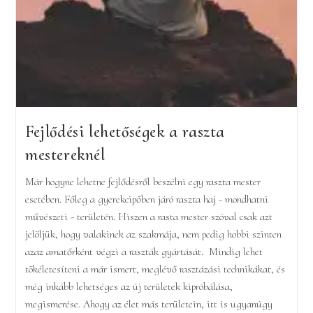
Fejlődési lehetőségek a raszta
mestereknél
Már hogyne lehetne fejlődésről beszélni egy raszta mester
esetében. Főleg a gyerekcipőben járó raszta haj - mondhatni
művészeti - területén. Hiszen a rasta mester szóval csak azt
jelöljük, hogy valakinek az szakmája, nem pedig hobbi szinten
azaz amatőrként végzi a raszták gyártását. Mindig lehet
tökéletesíteni a már ismert, meglévő rasztázási technikákat, és
még inkább lehetséges az új területek kipróbálása,
megismerése. Ahogy az élet más területein, itt is ugyanúgy