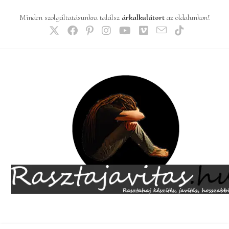
Skip
Minden szolgáltatásunkra találsz
árkalkulátort
az oldalunkon!
to
content