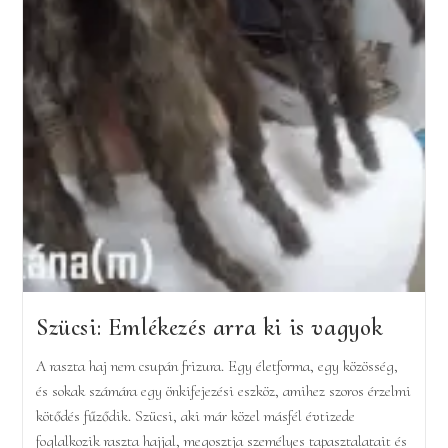
Szücsi: Emlékezés arra ki is vagyok
A raszta haj nem csupán frizura. Egy életforma, egy közösség,
és sokak számára egy önkifejezési eszköz, amihez szoros érzelmi
kötődés fűződik. Szücsi, aki már közel másfél évtizede
foglalkozik raszta hajjal, megosztja személyes tapasztalatait és