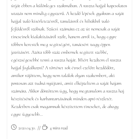
útját ebben a különleges szakmában. A raszta hajjal kapcsolatos
utazás nem mindig egyszerű. A kezdő lépések gyakran a saját
hajjal való kísérletezésről, tanulásról és hibákból való
fejlődésről szólnak. Szücsi számára ez az út nemcsak a saját
tincseinek kialakításáról szólt, hanem arról is, hogy egyre
többen keresték meg segítségért, tanácsért vagy éppen
javításért. Azóta több száz embernek segített szebbé,
egészségesebbé tenni a raszta haját. Miért kezdtem el raszta
hajjal foglalkozni? A történet sok évvel ezelőtt kezdődött,
amikor rájöttem, hogy nem találok olyan szakembert, aki
pontosan azt tudná nyújtani, amit elképzeltem a saját hajam
számára. Akkor döntöttem úgy, hogy megtanulom a raszta haj
készítésének és karbantartásának minden apró részletét.
Kezdetben csak magamnak készítettem tincseket, de ahogy
egyre ügyesebb…
Post
Reading
2020.04.30.
4 mins read
published:
time: