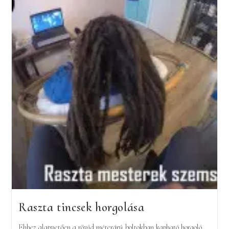
Raszta tincsek horgolása
Ehhez alapvetően a rövid méterárú boltokban kapható horgoló