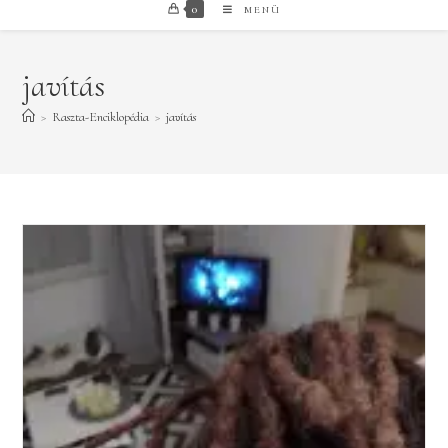
0
MENÜ
javítás
>
Raszta-Enciklopédia
>
javítás