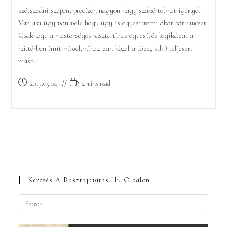
szétszedni szépen, precízen nagyon nagy szakértelmet igényel.
Van aki úgy van vele,hogy úgy is egyesíttetni akar pár tincset.
Csakhogy a mesterséges raszta tincs egyesítés logikával a
háttérben (mit mivel,mihez van közel a töve, stb.) teljesen
mást…
Post
Reading
2017.05.04.
2 mins read
published:
time:
Keresés A Rasztajavitas.hu Oldalon
Press
Escape
to