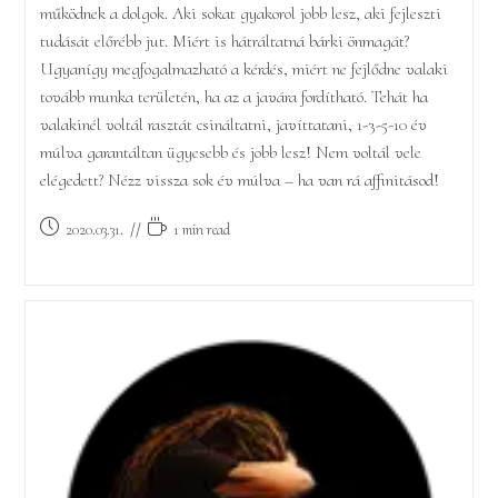
működnek a dolgok. Aki sokat gyakorol jobb lesz, aki fejleszti
tudását előrébb jut. Miért is hátráltatná bárki önmagát?
Ugyanígy megfogalmazható a kérdés, miért ne fejlődne valaki
tovább munka területén, ha az a javára fordítható. Tehát ha
valakinél voltál rasztát csináltatni, javíttatani, 1-3-5-10 év
múlva garantáltan ügyesebb és jobb lesz! Nem voltál vele
elégedett? Nézz vissza sok év múlva – ha van rá affinitásod!
Post
Reading
2020.03.31.
1 min read
published:
time: