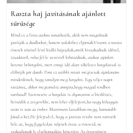
Raszta haj javításának ajánlott
sűrűsége
Mind ez a lista azokra vonatkozik, akik nem maguknak
javítják a dradlockot, hanem valakihez eljárnak.Viszont a raszta
tincsek tövénél lévő kiálló hajszálak,amik kiszakadnak idővel,
izzadástól, ruha fel-le vevéstől kihúzódnak, azokat ajánlott
hetente behorgolni, mert ennyi idő alatt tökéletes horgolással is
előbújik pár darab. Pont ez utóbbi miatt mégiscsak ajánlanám
mindenkinek, hogy tanuljon meg horgolni. Egy teljes napot
rászánsz, akkor megtanulsz annyira,hogy magad rendben
tarthasd! Szerencsére a horgolás is olyan,mint a biciklizés,
beivódik a zsigerekbe, nem lehet elfelejteni,ha nagy kihagyás
után is van az ember. Maximum lassabban megy, hamarabb
fárad a kéz.Ne felejtsd el, hogy a javítás részbe nem tartozik
bele az, hogy figyeled,ne nőjenek össze a tincseid, ne
szakadjanak le elvékonyodást követően. Az összenövést