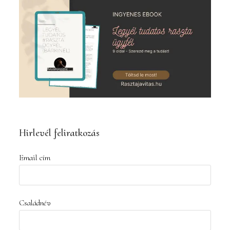
close
the
search
panel.
Hirlevél feliratkozás
Email cím
Családnév