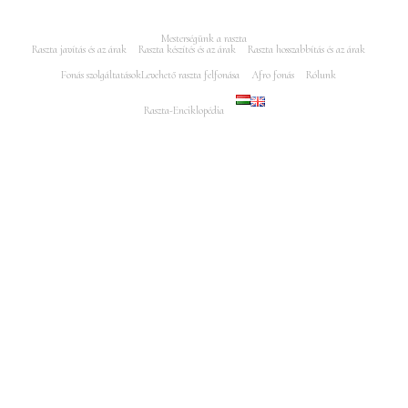
Mesterségünk a raszta
Raszta javítás és az árak
Raszta készítés és az árak
Raszta hosszabbítás és az árak
Fonás szolgáltatások
Levehető raszta felfonása
Afro fonás
Rólunk
Raszta-Enciklopédia
Minden jog fenntartva Rasztajavitas.hu 2005-2025 - Az oldalt készítés és
keresőoptimalizálás: Puro Marketing Műhely