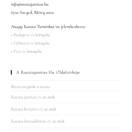
info@rasztajavitas.hu
6722 Szeged, Mérey utca
Avagy Raszta Turnénkra itt jelentkezhetsz:
-
Budapest és környéke
-
Debrecen és környéke
-
Pécs és környéke
A Rasztajavitas.hu Oldaltérképe
Mesterségünk a raszta
Raszta javítás és az árak
Raszta készítés és az árak
Raszta hosszabbítás és az árak