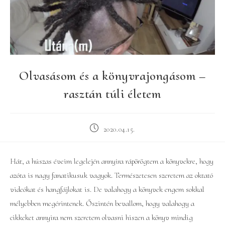
Olvasásom és a könyvrajongásom –
rasztán túli életem
Post
2020.04.15.
published:
Hát, a húszas éveim legelején annyira rápörögtem a könyvekre, hogy
azóta is nagy fanatikusuk vagyok. Természetesen szeretem az oktató
videókat és hangfájlokat is. De valahogy a könyvek engem sokkal
mélyebben megérintenek. Őszintén bevallom, hogy valahogy a
cikkeket annyira nem szeretem olvasni hiszen a könyv mindig