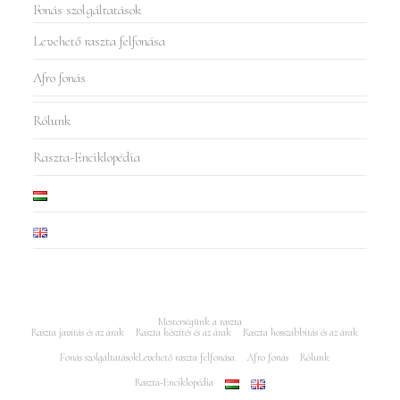
Fonás szolgáltatások
Levehető raszta felfonása
Afro fonás
Rólunk
Raszta-Enciklopédia
Mesterségünk a raszta
Raszta javítás és az árak
Raszta készítés és az árak
Raszta hosszabbítás és az árak
Fonás szolgáltatások
Levehető raszta felfonása
Afro fonás
Rólunk
Raszta-Enciklopédia