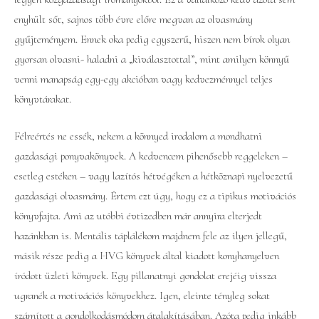
enyhült sőt, sajnos több évre előre megvan az olvasmány
gyűjteményem. Ennek oka pedig egyszerű, hiszen nem bírok olyan
gyorsan olvasni- haladni a „kiválasztottal”, mint amilyen könnyű
venni manapság egy-egy akcióban vagy kedvezménnyel teljes
könyvtárakat.
Félreértés ne essék, nekem a könnyed irodalom a mondhatni
gazdasági ponyvakönyvek. A kedvencem pihenősebb reggeleken –
esetleg estéken – vagy lazítós hétvégéken a hétköznapi nyelvezetű
gazdasági olvasmány. Értem ezt úgy, hogy ez a tipikus motivációs
könyvfajta. Ami az utóbbi évtizedben már annyira elterjedt
hazánkban is. Mentális táplálékom majdnem fele az ilyen jellegű,
másik része pedig a HVG könyvek által kiadott konyhanyelven
íródott üzleti könyvek. Egy pillanatnyi gondolat erejéig vissza
ugranék a motivációs könyvekhez. Igen, eleinte tényleg sokat
számított a gondolkodásmódom átalakításában. Azóta pedig inkább