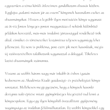
egyszerűen a téma körüli ötleteimen gondolkozom olvasás közben.
Egyfajta „valami máson jár az eszem” könyvnek használom ezeket az
olvasmányokat. Hiszen a legtöbb ilyen motivációs könyv ugyanazt
az öt-tíz fontos lényeges pontot magyarázza el nekünk különböző
példákon keresztül, más-más irodalmi jártassággal rendelkező írók
által. címüket és történeteiket leszámítva teljesen ugyanúgy lehet
jellemezni. Ez nem is probléma, pont ezért jók mert hasonlóak, mégis
új szóösszetételben találkozunk ugyanazzal a dologgal. Tökéletes
lazító olvasmányok számomra.
Viszont az utóbbi három vagy már inkább öt évben igazán
kedvencem az Akadémia Kiadó gazdasági- és pszichológiai könyv
sorozatai. Mellékesen megjegyezném, hogy a könyvek hasonló
designra való építése miatt gyönyörűséges kiegészítő tud lenni a
könyvespolcon. Egy-egy ilyen könyvből összeállított gyűjtemény
vagánysága az irodában felülmúlhatatlan. Ez utóbbi könyvekkel egy