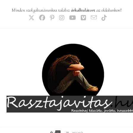
Skip
Minden szolgáltatásunkra találsz
árkalkulátort
az oldalunkon!
to
content