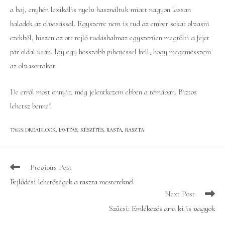
a baj, enyhén lexikális nyelv használtuk miatt nagyon lassan
haladok az olvasással. Egyszerre nem is tud az ember sokat olvasni
ezekből, hiszen az ott rejlő tudáshalmaz egyszerűen megtölti a fejet
pár oldal után. Így egy hosszabb pihenéssel kell, hogy megemésszem
az olvasottakat.
De erről most ennyit, még jelentkezem ebben a témában. Biztos
lehetsz benne!
TAGS
:
DREADLOCK
,
JAVÍTÁS
,
KÉSZÍTÉS
,
RASTA
,
RASZTA
Read
Previous Post
more
Fejlődési lehetőségek a raszta mestereknél
articles
Next Post
Szücsi: Emlékezés arra ki is vagyok