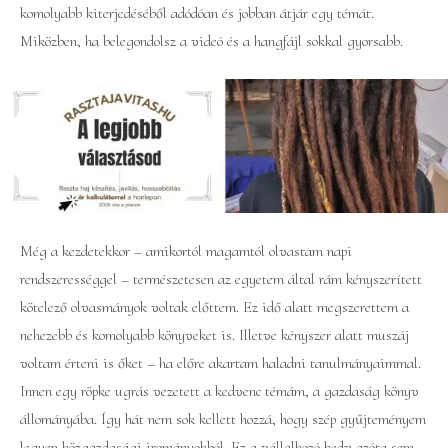
komolyabb kiterjedéséből adódóan és jobban átjár egy témát.
Miközben, ha belegondolsz a videó és a hangfájl sokkal gyorsabb.
Még a kezdetekkor – amikortól magamtól olvastam napi
rendszerességgel – természetesen az egyetem által rám kényszerített
kötelező olvasmányok voltak előttem. Ez idő alatt megszerettem a
nehezebb és komolyabb könyveket is. Illetve kényszer alatt muszáj
voltam érteni is őket – ha előre akartam haladni tanulmányaimmal.
Innen egy röpke ugrás vezetett a kedvenc témám, a gazdaság könyv
állományába. Így hát nem sok kellett hozzá, hogy szép gyűjteményem
legyen közgazdasági irományokból. Ez a vállalkozó kedv azóta sem