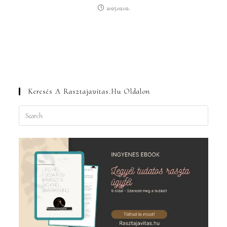
2025.02.02.
Keresés A Rasztajavitas.hu Oldalon
Press
Escape
to
close
the
search
panel.