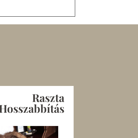
Raszta
Hosszabbítás