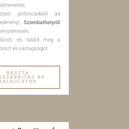
átmenettel,
zített póttincsekkel ad
redményt.
Szombathelyről
 kényelmesen.
ulációt, és találd meg a
hosszt és vastagságot.
RASZTA
SSZABBÍTÁS ÁR
KALKULÁTOR