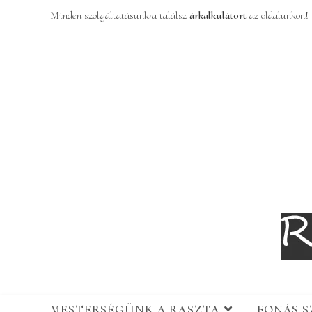
Minden szolgáltatásunkra találsz
árkalkulátort
az oldalunkon!
MESTERSÉGÜNK A RASZTA
FONÁS 