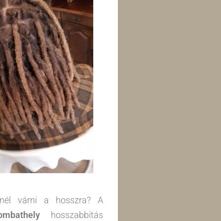
nél várni a hosszra? A
ombathely
hosszabbítás