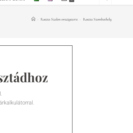
>
Raszta Szalon országszerte
>
Raszta Szombathely
sztádhoz
.
árkalkulátorral.