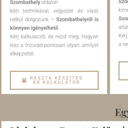
Szo
Szombathely
oldalon
kím
kézi technikával, vegyszer és viasz
Szo
nélkül dolgozunk —
Szombathelyről is
átlá
könnyen igényelhető
.
Kérj
Kérj kalkulációt, és nézd meg, hogyan
a re
lesz a frizurád pontosan olyan, amilyet
elképzeltél.
RASZTA KÉSZÍTÉS
ÁR KALKULÁTOR
Eg