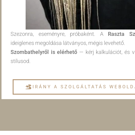
Szezonra, eseményre, próbaként. A
Raszta Sz
ideiglenes megoldása látványos, mégis levehető.
Szombathelyről is elérhető
— kérj kalkulációt, és v
stílusod.
IRÁNY A SZOLGÁLTATÁS WEBOLD