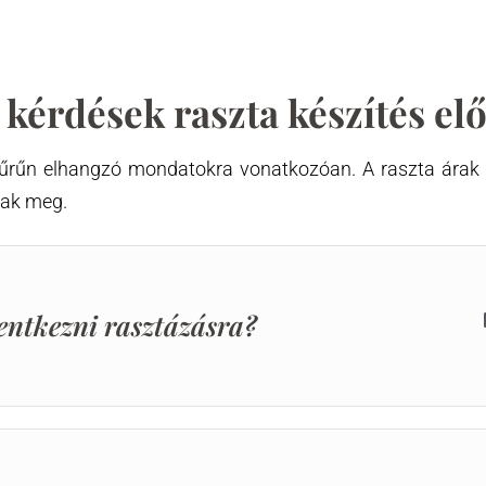
kérdések raszta készítés elő
sűrűn elhangzó mondatokra vonatkozóan. A raszta árak 
óak meg.
entkezni rasztázásra?