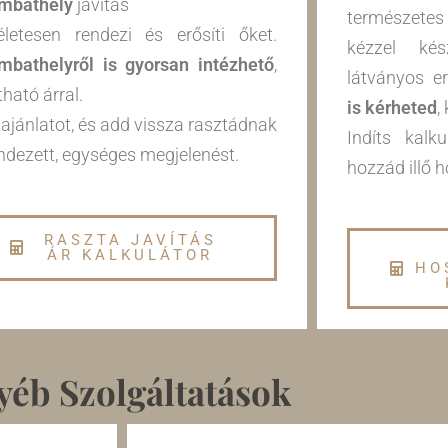
mbathely
javítás
természetes 
életesen rendezi és erősíti őket.
kézzel kés
mbathelyről is gyorsan intézhető
,
látványos e
tható árral.
is kérheted
,
 ajánlatot, és add vissza rasztádnak
Indíts kalk
ndezett, egységes megjelenést.
hozzád illő 
RASZTA JAVÍTÁS
ÁR KALKULÁTOR
HO
yéb Szolgáltatások