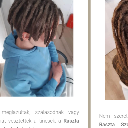
meglazultak, szálasodnak vagy
Nem szeret
mát vesztettek a tincsek, a
Raszta
Raszta Sz