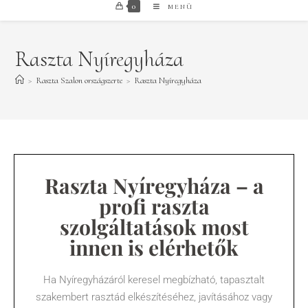
0
MENÜ
Raszta Nyíregyháza
>
Raszta Szalon országszerte
>
Raszta Nyíregyháza
Raszta Nyíregyháza – a
profi raszta
szolgáltatások most
innen is elérhetők
Ha Nyíregyházáról keresel megbízható, tapasztalt
szakembert rasztád elkészítéséhez, javításához vagy