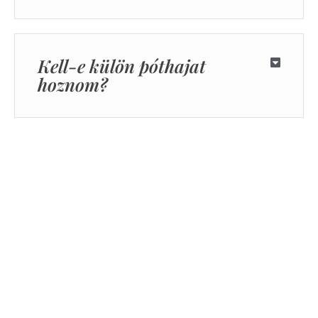
Kell-e külön póthajat
hoznom?