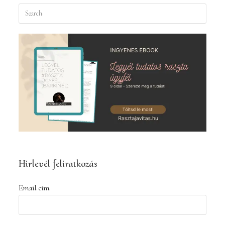
Hirlevél feliratkozás
Email cím