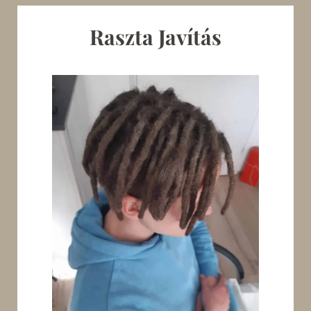
Raszta Javítás