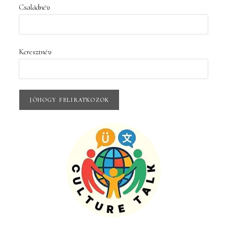
Családnév
Keresztnév