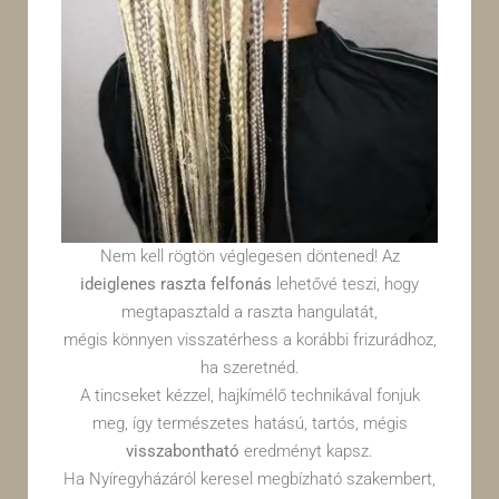
Nem kell rögtön véglegesen döntened! Az
ideiglenes raszta felfonás
lehetővé teszi, hogy
megtapasztald a raszta hangulatát,
mégis könnyen visszatérhess a korábbi frizurádhoz,
ha szeretnéd.
A tincseket kézzel, hajkímélő technikával fonjuk
meg, így természetes hatású, tartós, mégis
visszabontható
eredményt kapsz.
Ha Nyíregyházáról keresel megbízható szakembert,