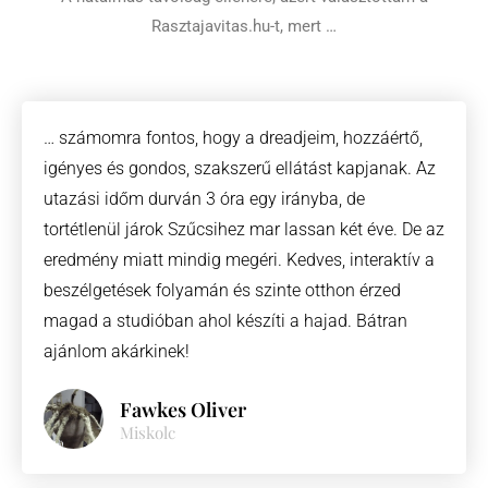
Rasztajavitas.hu-t, mert …
… számomra fontos, hogy a dreadjeim, hozzáértő,
igényes és gondos, szakszerű ellátást kapjanak. Az
utazási időm durván 3 óra egy irányba, de
tortétlenül járok Szűcsihez mar lassan két éve. De az
eredmény miatt mindig megéri. Kedves, interaktív a
beszélgetések folyamán és szinte otthon érzed
magad a studióban ahol készíti a hajad. Bátran
ajánlom akárkinek!
Fawkes Oliver
Miskolc