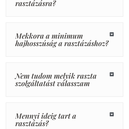
rasztázásra?
Mekkora a minimum
hajhosszúság a rasztázáshoz?
Nem tudom melyik raszta
szolgáltatást válasszam
Mennyi ideig tart a
rasztázás?