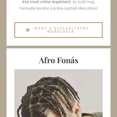
kérj most online árajánlatot
, és tudd meg,
mennyibe kerülne a próba-rasztád elkészítése!
IRÁNY A SZOLGÁLTATÁS
WEBOLDALA
Afro Fonás