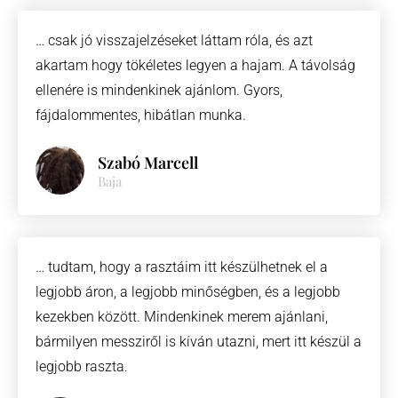
… csak jó visszajelzéseket láttam róla, és azt
akartam hogy tökéletes legyen a hajam. A távolság
ellenére is mindenkinek ajánlom. Gyors,
fájdalommentes, hibátlan munka.
Szabó Marcell
Baja
… tudtam, hogy a rasztáim itt készülhetnek el a
legjobb áron, a legjobb minőségben, és a legjobb
kezekben között. Mindenkinek merem ajánlani,
bármilyen messziről is kíván utazni, mert itt készül a
legjobb raszta.