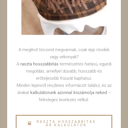
A meglévő tincseid megvannak, csak épp rövidek
vagy vékonyak?
A
raszta hosszabbítás
természetes hatású, egyedi
megoldás, amellyel dúsabb, hosszabb és
erőteljesebb frizurát kaphatsz.
Minden lépésről részletes információt találsz, és az
árakat
kalkulátorunk azonnal kiszámolja neked
–
felesleges levelezés nélkül.
RASZTA HOSSZABBÍTÁS
ÁR KALKULÁTOR