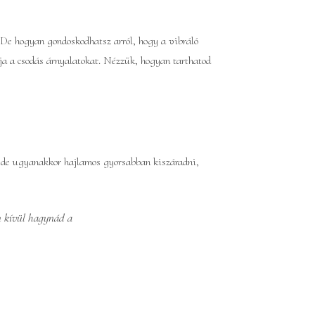
 De hogyan gondoskodhatsz arról, hogy a vibráló
a a csodás árnyalatokat. Nézzük, hogyan tarthatod
t, de ugyanakkor hajlamos gyorsabban kiszáradni,
n kívül hagynád a