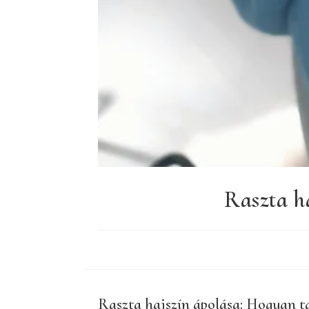
Raszta h
Raszta hajszín ápolása: Hogyan ta