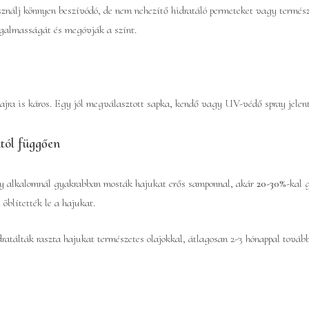
sználj könnyen beszívódó, de nem nehezítő hidratáló permeteket vagy termész
ugalmasságát és megóvják a színt.
jra is káros. Egy jól megválasztott sapka, kendő vagy UV-védő spray jelentő
tól függően
egy alkalomnál gyakrabban mosták hajukat erős samponnal, akár
20-30%
-kal 
öblítették le a hajukat.
ratálták raszta hajukat természetes olajokkal, átlagosan 2-3 hónappal továb