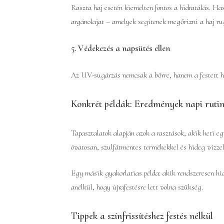
Raszta haj esetén kiemelten fontos a hidratálás. Ha
argánolajat – amelyek segítenek megőrizni a haj r
5. Védekezés a napsütés ellen
Az UV-sugárzás nemcsak a bőrre, hanem a festett ha
Konkrét példák: Eredmények napi rutin
Tapasztalatok alapján azok a rasztások, akik heti 
óvatosan, szulfátmentes termékekkel és hideg vízzel 
Egy másik gyakorlatias példa: akik rendszeresen hid
anélkül, hogy újrafestésre lett volna szükség.
Tippek a színfrissítéshez festés nélkül