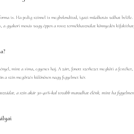
forma is. Ha pedig színnel is megbolondítod, igazi műalkotás válhat belőle.
, a gyakori mosás vagy éppen a rossz termékhasználat könnyedén kifakíthatj
sa?
ényel, mint a sima, egyenes haj. A zárt, fonott szerkezet megköti a festéke
án a szín megőrzés különösen nagy figyelmet kér.
asztádat, a szín akár 30-40%-kal tovább maradhat élénk, mint ha figyelme
ályai