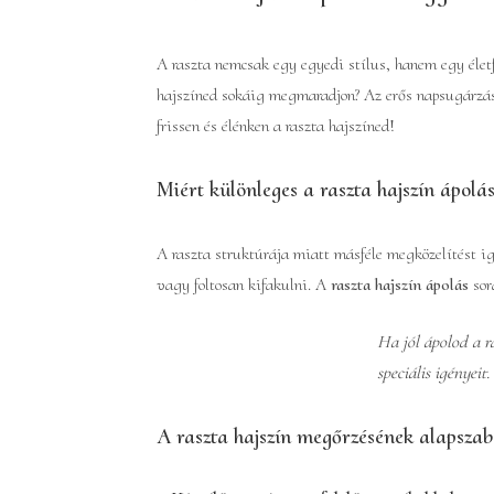
A raszta nemcsak egy egyedi stílus, hanem egy élet
hajszíned sokáig megmaradjon? Az erős napsugárzás
frissen és élénken a raszta hajszíned!
Miért különleges a raszta hajszín ápolá
A raszta struktúrája miatt másféle megközelítést ig
vagy foltosan kifakulni. A
raszta hajszín ápolás
sor
Ha jól ápolod a r
speciális igényeit.
A raszta hajszín megőrzésének alapszab