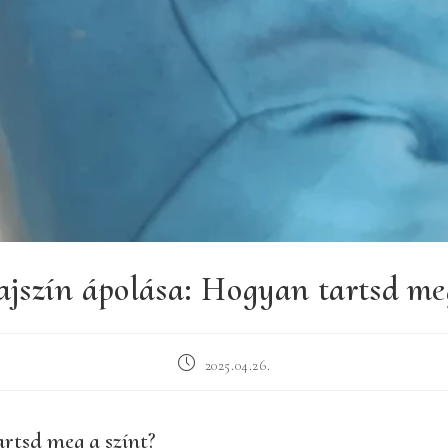
ajszín ápolása: Hogyan tartsd meg
Post
2025.04.26.
published:
rtsd meg a színt?