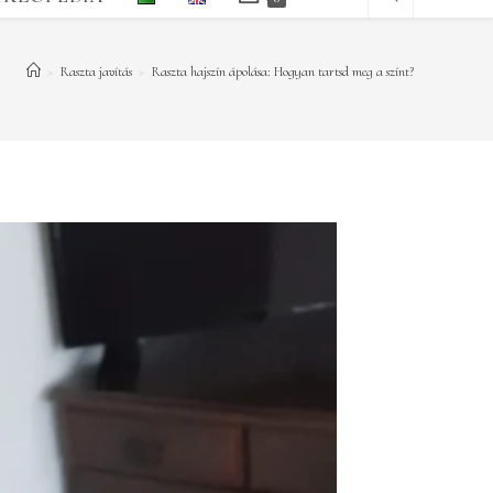
>
Raszta javítás
>
Raszta hajszín ápolása: Hogyan tartsd meg a színt?