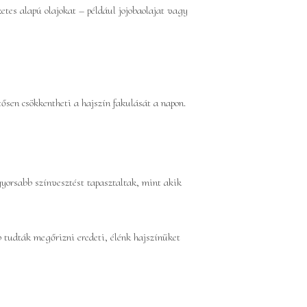
etes alapú olajokat – például jojobaolajat vagy
sen csökkentheti a hajszín fakulását a napon.
gyorsabb színvesztést tapasztaltak, mint akik
b tudták megőrizni eredeti, élénk hajszínüket