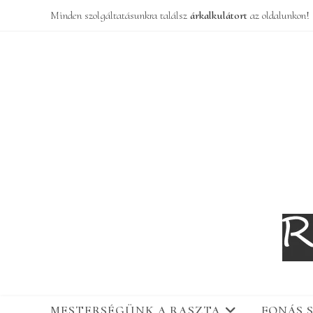
Skip
Minden szolgáltatásunkra találsz
árkalkulátort
az oldalunkon!
to
content
MESTERSÉGÜNK A RASZTA
FONÁS 