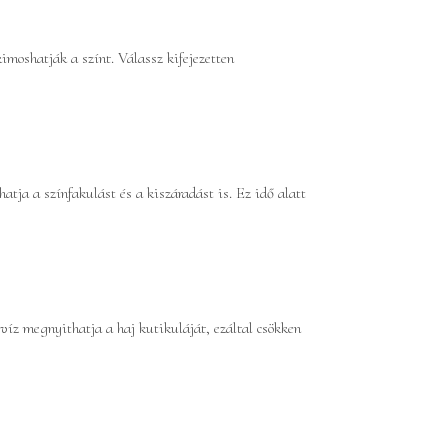
moshatják a színt. Válassz kifejezetten
atja a színfakulást és a kiszáradást is. Ez idő alatt
 víz megnyithatja a haj kutikuláját, ezáltal csökken