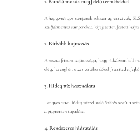
1. Kímélő mosás megfelelő termékekkel
A hagyományos samponok sokszor agresszívak, SLS-t 
szulfátmentes
samponokat, kifejezetten festett hajr
2. Ritkább hajmosás
A raszta frizura sajátossága, hogy ritkábban kell mo
elég, ha enyhén vizes törlőkendővel frissíted a fejbő
3. Hideg víz használata
Langyos vagy hideg vízzel való öblítés segít a szín
a pigmentek tapadása.
4. Rendszeres hidratálás