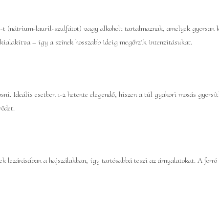
(nátrium-lauril-szulfátot) vagy alkoholt tartalmaznak, amelyek gyorsan ki
a kialakítva – így a színek hosszabb ideig megőrzik intenzitásukat.
sni. Ideális esetben 1-2 hetente elegendő, hiszen a túl gyakori mosás gyorsíth
rödet.
ek lezárásában a hajszálakban, így tartósabbá teszi az árnyalatokat. A forró