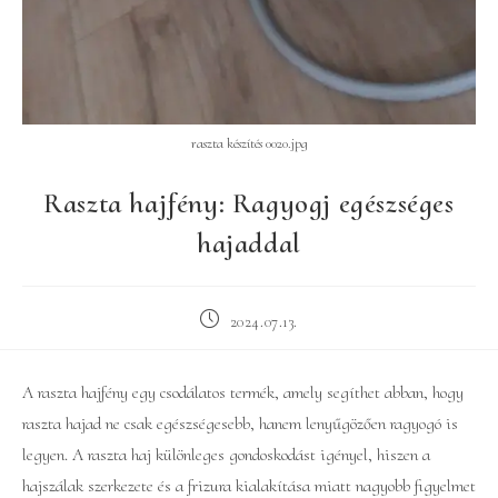
raszta készítés 0020.jpg
Raszta hajfény: Ragyogj egészséges
hajaddal
Post
2024.07.13.
published:
A raszta hajfény egy csodálatos termék, amely segíthet abban, hogy
raszta hajad ne csak egészségesebb, hanem lenyűgözően ragyogó is
legyen. A raszta haj különleges gondoskodást igényel, hiszen a
hajszálak szerkezete és a frizura kialakítása miatt nagyobb figyelmet