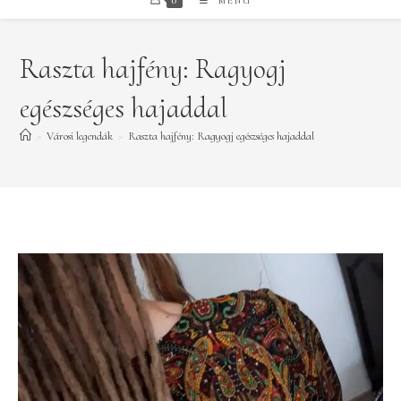
0
MENÜ
Raszta hajfény: Ragyogj
egészséges hajaddal
>
Városi legendák
>
Raszta hajfény: Ragyogj egészséges hajaddal