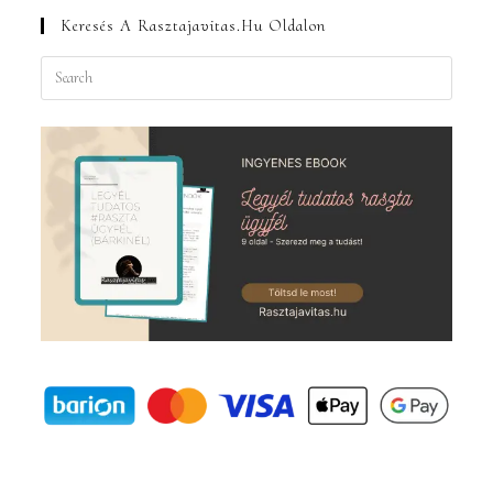
Keresés A Rasztajavitas.hu Oldalon
Press
Escape
to
close
the
search
panel.