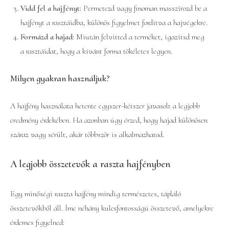
Vidd fel a hajfényt:
Permetezd vagy finoman masszírozd be a
hajfényt a rasztáidba, különös figyelmet fordítva a hajvégekre.
Formázd a hajad:
Miután felvitted a terméket, igazítsd meg
a rasztáidat, hogy a kívánt forma tökéletes legyen.
Milyen gyakran használjuk?
A hajfény használata hetente egyszer-kétszer javasolt a legjobb
eredmény érdekében. Ha azonban úgy érzed, hogy hajad különösen
száraz vagy sérült, akár többször is alkalmazhatod.
A legjobb összetevők a raszta hajfényben
Egy minőségi raszta hajfény mindig természetes, tápláló
összetevőkből áll. Íme néhány kulcsfontosságú összetevő, amelyekre
érdemes figyelned: