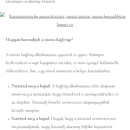
látványos eredményt biztosít.
Hogyan használjuk a raszta hajfényt?
A raszta hajfény alkalmazása egyszerű és gyors. Könnyen
beilleszthető a napi hajápolási rutinba, és nem igényel különösebb
előkészületet. Íme, egy rövid útmutató a helyes használathoz:
Tisztítsd meg a hajad:
A hajfény alkalmazása előtt alaposan
mosd meg a rasztáidat, hogy eltávolítsd a szennyeződéseket és
az olajokat. Használj kímélő, természetes alapanyagokból
készült sampont.
Szárítsd meg a hajad:
Hagyd, hogy a rasztáid természetesen
megszáradjanak, vagy használj alacsony hőfokú hajszárítót.