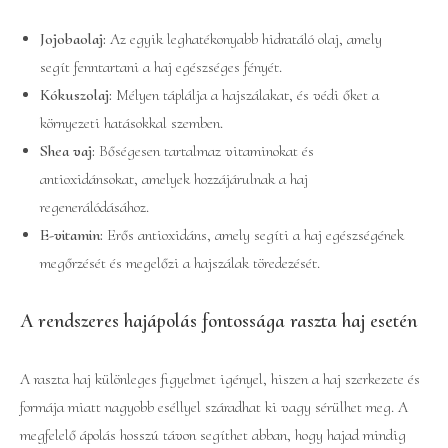
Jojobaolaj:
Az egyik leghatékonyabb hidratáló olaj, amely
segít fenntartani a haj egészséges fényét.
Kókuszolaj:
Mélyen táplálja a hajszálakat, és védi őket a
környezeti hatásokkal szemben.
Shea vaj:
Bőségesen tartalmaz vitaminokat és
antioxidánsokat, amelyek hozzájárulnak a haj
regenerálódásához.
E-vitamin:
Erős antioxidáns, amely segíti a haj egészségének
megőrzését és megelőzi a hajszálak töredezését.
A rendszeres hajápolás fontossága raszta haj esetén
A raszta haj különleges figyelmet igényel, hiszen a haj szerkezete és
formája miatt nagyobb eséllyel száradhat ki vagy sérülhet meg. A
megfelelő ápolás hosszú távon segíthet abban, hogy hajad mindig