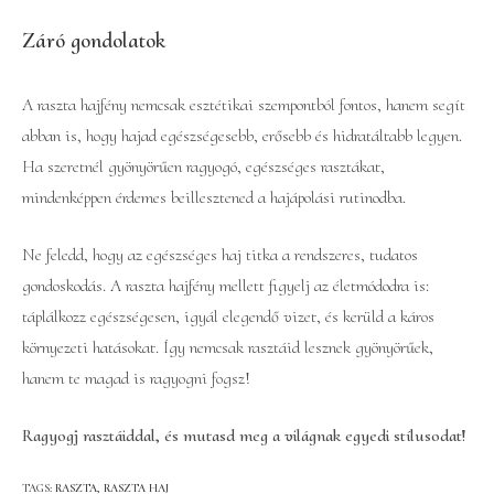
Záró gondolatok
A raszta hajfény nemcsak esztétikai szempontból fontos, hanem segít
abban is, hogy hajad egészségesebb, erősebb és hidratáltabb legyen.
Ha szeretnél gyönyörűen ragyogó, egészséges rasztákat,
mindenképpen érdemes beillesztened a hajápolási rutinodba.
Ne feledd, hogy az egészséges haj titka a rendszeres, tudatos
gondoskodás. A raszta hajfény mellett figyelj az életmódodra is:
táplálkozz egészségesen, igyál elegendő vizet, és kerüld a káros
környezeti hatásokat. Így nemcsak rasztáid lesznek gyönyörűek,
hanem te magad is ragyogni fogsz!
Ragyogj rasztáiddal, és mutasd meg a világnak egyedi stílusodat!
TAGS
:
RASZTA
,
RASZTA HAJ