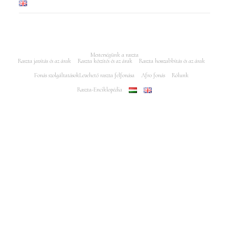
Mesterségünk a raszta
Raszta javítás és az árak
Raszta készítés és az árak
Raszta hosszabbítás és az árak
Fonás szolgáltatások
Levehető raszta felfonása
Afro fonás
Rólunk
Raszta-Enciklopédia
Minden jog fenntartva Rasztajavitas.hu 2005-2025 - Az oldalt készítés és
keresőoptimalizálás: Puro Marketing Műhely