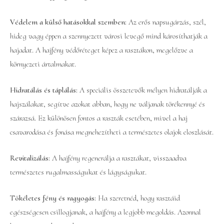
Védelem a külső hatásokkal szemben:
Az erős napsugárzás, szél,
hideg vagy éppen a szennyezett városi levegő mind károsíthatják a
hajadat. A hajfény védőréteget képez a rasztákon, megelőzve a
környezeti ártalmakat.
Hidratálás és táplálás:
A speciális összetevők mélyen hidratálják a
hajszálakat, segítve azokat abban, hogy ne váljanak törékennyé és
szárazsá. Ez különösen fontos a raszták esetében, mivel a haj
csavarodása és fonása megnehezítheti a természetes olajok eloszlását.
Revitalizálás:
A hajfény regenerálja a rasztákat, visszaadva
természetes rugalmasságukat és lágyságukat.
Tökéletes fény és ragyogás:
Ha szeretnéd, hogy rasztáid
egészségesen csillogjanak, a hajfény a legjobb megoldás. Azonnal