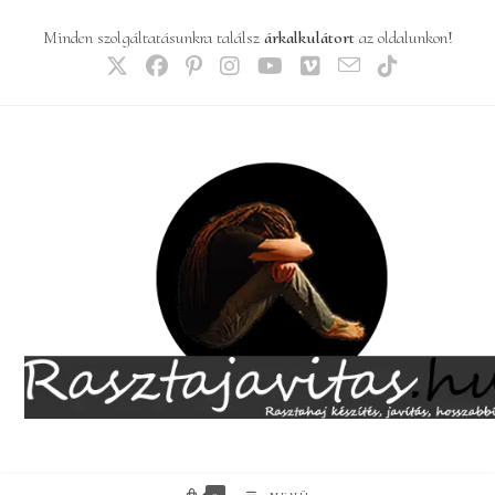
Skip
Minden szolgáltatásunkra találsz
árkalkulátort
az oldalunkon!
to
content