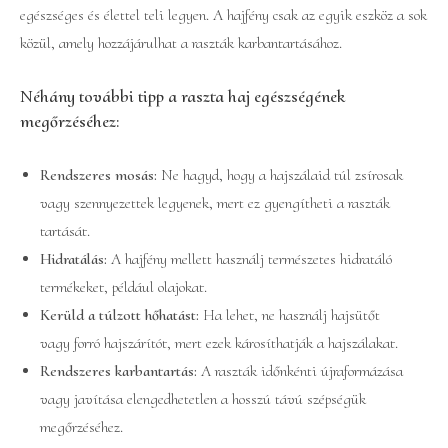
egészséges és élettel teli legyen. A hajfény csak az egyik eszköz a sok
közül, amely hozzájárulhat a raszták karbantartásához.
Néhány további tipp a raszta haj egészségének
megőrzéséhez:
Rendszeres mosás:
Ne hagyd, hogy a hajszálaid túl zsírosak
vagy szennyezettek legyenek, mert ez gyengítheti a raszták
tartását.
Hidratálás:
A hajfény mellett használj természetes hidratáló
termékeket, például olajokat.
Kerüld a túlzott hőhatást:
Ha lehet, ne használj hajsütőt
vagy forró hajszárítót, mert ezek károsíthatják a hajszálakat.
Rendszeres karbantartás:
A raszták időnkénti újraformázása
vagy javítása elengedhetetlen a hosszú távú szépségük
megőrzéséhez.