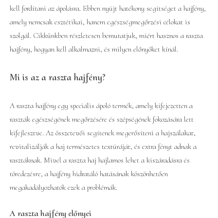
kell fordítani az ápolásra. Ebben nyújt hatékony segítséget a hajfény,
amely nemcsak esztétikai, hanem egészségmegőrzési célokat is
szolgál. Cikkünkben részletesen bemutatjuk, miért hasznos a raszta
hajfény, hogyan kell alkalmazni, és milyen előnyöket kínál.
Mi is az a raszta hajfény?
A raszta hajfény egy speciális ápoló termék, amely kifejezetten a
raszták egészségének megőrzésére és szépségének fokozására lett
kifejlesztve. Az összetevői segítenek megerősíteni a hajszálakat,
revitalizálják a haj természetes textúráját, és extra fényt adnak a
rasztáknak. Mivel a raszta haj hajlamos lehet a kiszáradásra és
töredezésre, a hajfény hidratáló hatásának köszönhetően
megakadályozhatók ezek a problémák.
A raszta hajfény előnyei