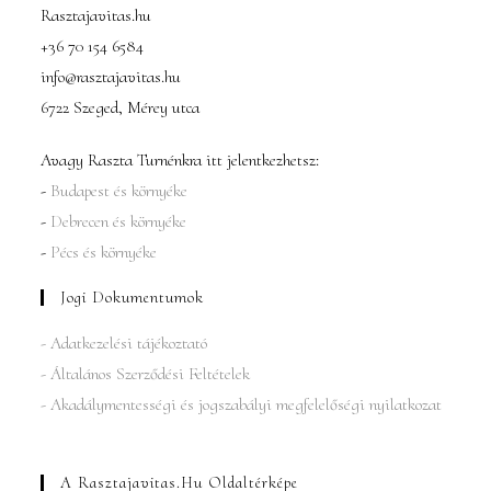
Rasztajavitas.hu
+36 70 154 6584
info@rasztajavitas.hu
6722 Szeged, Mérey utca
Avagy Raszta Turnénkra itt jelentkezhetsz:
-
Budapest és környéke
-
Debrecen és környéke
-
Pécs és környéke
Jogi Dokumentumok
- Adatkezelési tájékoztató
- Általános Szerződési Feltételek
- Akadálymentességi és jogszabályi megfelelőségi nyilatkozat
A Rasztajavitas.hu Oldaltérképe