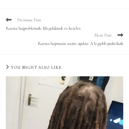
Read
Previous Post
more
Raszta hajproblémák: Megoldások és kezelés
articles
Next Post
Raszta hajmosás utáni ápolás: A legjobb praktikák
YOU MIGHT ALSO LIKE