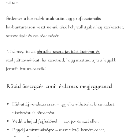
váltak.
Érdemes a hosszabb utak után egy professzionális
karbantartáson részt venni
, ahol helyreállítják a haj szerkezetét,
szorosságát és egységességét.
Nézd meg itt az
aktuális raszta javítási árainkat és
szolgáltatásainkat
, ha szeretnéd, hogy rasztáid újra a legjobb
formájukat mutassák!
Rövid összegzés: amit érdemes megjegyezned
Hidratálj rendszeresen
– így elkerülheted a kiszáradást,
viszketést és töredezést
Védd a hajad fejfedővel
– nap, por és szél ellen
Figyelj a vízminőségre
– rossz víztől keményedhet,