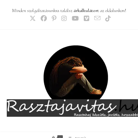
Skip
Minden szolgáltatásunkra találsz
árkalkulátort
az oldalunkon!
to
content