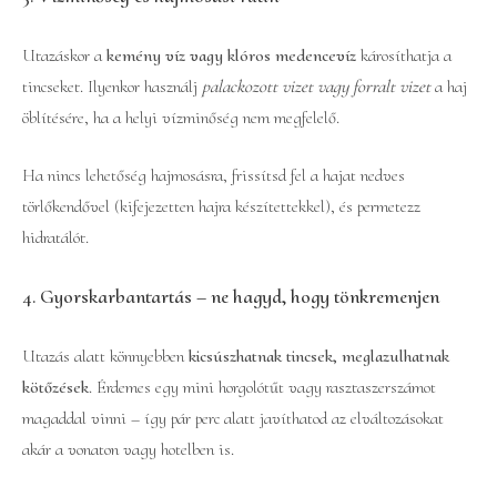
Utazáskor a
kemény víz vagy klóros medencevíz
károsíthatja a
tincseket. Ilyenkor használj
palackozott vizet vagy forralt vizet
a haj
öblítésére, ha a helyi vízminőség nem megfelelő.
Ha nincs lehetőség hajmosásra, frissítsd fel a hajat nedves
törlőkendővel (kifejezetten hajra készítettekkel), és permetezz
hidratálót.
4. Gyorskarbantartás – ne hagyd, hogy tönkremenjen
Utazás alatt könnyebben
kicsúszhatnak tincsek, meglazulhatnak
kötőzések
. Érdemes egy mini horgolótűt vagy rasztaszerszámot
magaddal vinni – így pár perc alatt javíthatod az elváltozásokat
akár a vonaton vagy hotelben is.