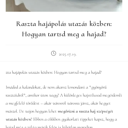
Raszta hajápolás utazás közben:
Hogyan tartsd meg a hajad?
Post
2025.07.19.
published:
zta hajápolás utazás közben: Hogyan tartsd meg a hajad?
Imádod a kalandokat, de nem akarsz lemondani a *gyönyörű
rasztáidról*, amikor úton vagy? A különleges hajstílusod megérdemli
a megfelelő törődést – akár városról városra jársz, akár hegyet
mászol. De vajon hogyan lehet
megőrizni a raszta haj szépségét
utazás közben
? Ebben a cikkben gyakorlati tippeket kapsz, hogy a
hajad még a világ másik felén is hibátlan maradjon.