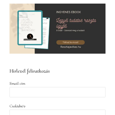
to
close
the
search
panel.
Hirlevél feliratkozás
Email cím
Családnév