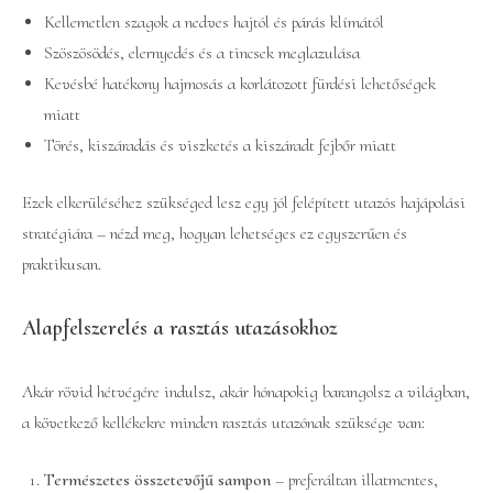
Kellemetlen szagok a nedves hajtól és párás klímától
Szöszösödés, elernyedés és a tincsek meglazulása
Kevésbé hatékony hajmosás a korlátozott fürdési lehetőségek
miatt
Törés, kiszáradás és viszketés a kiszáradt fejbőr miatt
Ezek elkerüléséhez szükséged lesz egy jól felépített utazós hajápolási
stratégiára – nézd meg, hogyan lehetséges ez egyszerűen és
praktikusan.
Alapfelszerelés a rasztás utazásokhoz
Akár rövid hétvégére indulsz, akár hónapokig barangolsz a világban,
a következő kellékekre minden rasztás utazónak szüksége van:
Természetes összetevőjű sampon
– preferáltan illatmentes,