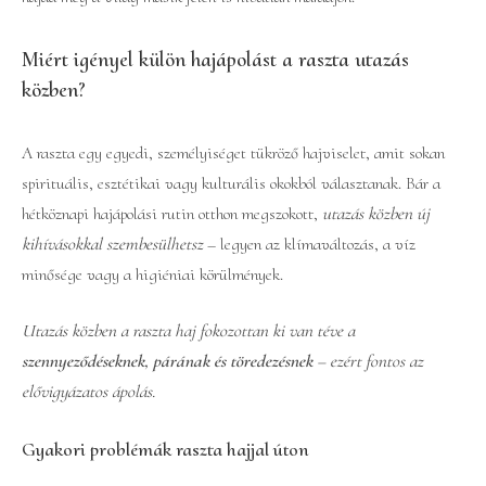
Miért igényel külön hajápolást a raszta utazás
közben?
A raszta egy egyedi, személyiséget tükröző hajviselet, amit sokan
spirituális, esztétikai vagy kulturális okokból választanak. Bár a
hétköznapi hajápolási rutin otthon megszokott,
utazás közben új
kihívásokkal szembesülhetsz
– legyen az klímaváltozás, a víz
minősége vagy a higiéniai körülmények.
Utazás közben a raszta haj fokozottan ki van téve a
szennyeződéseknek, párának és töredezésnek
– ezért fontos az
elővigyázatos ápolás.
Gyakori problémák raszta hajjal úton