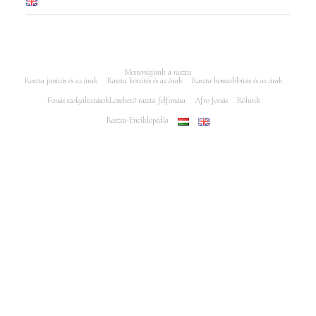
Mesterségünk a raszta
Raszta javítás és az árak
Raszta készítés és az árak
Raszta hosszabbítás és az árak
Fonás szolgáltatások
Levehető raszta felfonása
Afro fonás
Rólunk
Raszta-Enciklopédia
Minden jog fenntartva Rasztajavitas.hu 2005-2025 - Az oldalt készítés és
keresőoptimalizálás: Puro Marketing Műhely