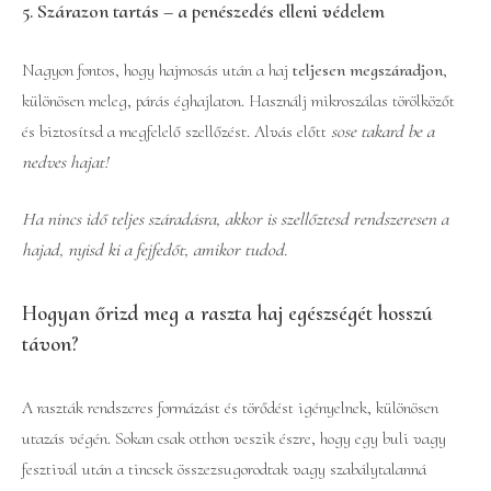
5. Szárazon tartás – a penészedés elleni védelem
Nagyon fontos, hogy hajmosás után a haj
teljesen megszáradjon
,
különösen meleg, párás éghajlaton. Használj mikroszálas törölközőt
és biztosítsd a megfelelő szellőzést. Alvás előtt
sose takard be a
nedves hajat!
Ha nincs idő teljes száradásra, akkor is szellőztesd rendszeresen a
hajad, nyisd ki a fejfedőt, amikor tudod.
Hogyan őrizd meg a raszta haj egészségét hosszú
távon?
A raszták rendszeres formázást és törődést igényelnek, különösen
utazás végén. Sokan csak otthon veszik észre, hogy egy buli vagy
fesztivál után a tincsek összezsugorodtak vagy szabálytalanná