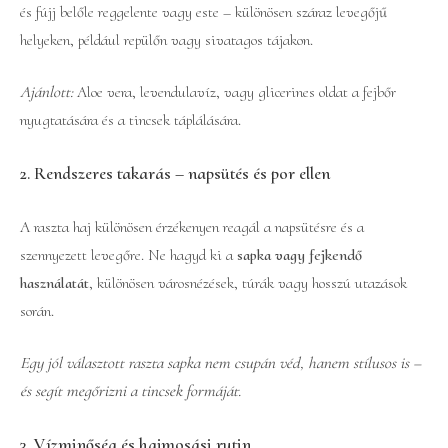
és fújj belőle reggelente vagy este – különösen száraz levegőjű
helyeken, például repülőn vagy sivatagos tájakon.
Ajánlott:
Aloe vera, levendulavíz, vagy glicerines oldat a fejbőr
nyugtatására és a tincsek táplálására.
2. Rendszeres takarás – napsütés és por ellen
A raszta haj különösen érzékenyen reagál a napsütésre és a
szennyezett levegőre. Ne hagyd ki a
sapka vagy fejkendő
használatát
, különösen városnézések, túrák vagy hosszú utazások
során.
Egy jól választott raszta sapka nem csupán véd, hanem stílusos is –
és segít megőrizni a tincsek formáját.
3. Vízminőség és hajmosási rutin