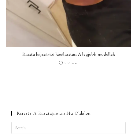
Raszta hajszárító kiválasztás: A legjobb modellek
2026.02.14.
Keresés A Rasztajavitas.hu Oldalon
Press
Escape