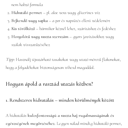
nem habzó formula
Hidratáló permet
– pl. aloe vera vagy glicerines víz
Fejkendő vagy sapka
– a por és napsütés elleni védelemért
Kis törölköző
– bármikor kéznél lehet, szárításhoz és fedéshez
Horgolótű vagy raszta szerszám
– gyors javításokhoz vagy
szálak visszatűzéséhez
Tipp:
Használj újrazárható tasakokat vagy utazó méretű flakonokat,
hogy a folyadékokat biztonságosan vihesd magaddal.
Hogyan ápold a rasztád utazás közben?
1. Rendszeres hidratálás – minden körülmények között
A hidratálás
kulcsfontosságú a raszta haj rugalmasságának és
egészségének megőrzéséhez
. Legyen nálad mindig hidratáló permet,