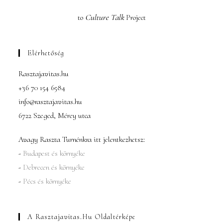
to
Culture Talk
Project
Elérhetőség
Rasztajavitas.hu
+36 70 154 6584
info@rasztajavitas.hu
6722 Szeged, Mérey utca
Avagy Raszta Turnénkra itt jelentkezhetsz:
-
Budapest és környéke
-
Debrecen és környéke
-
Pécs és környéke
A Rasztajavitas.hu Oldaltérképe