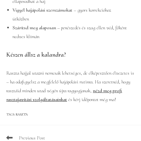
ellaposodhat a haj
Vigyél hajápolási szerszámokat
– gyors korrekcióhoz
útközben
Szárítsd meg alaposan
– penészedés és szag ellen véd, főként
nedves klímán
Készen állsz a kalandra?
Raszta hajjal utazni nemcsak lehetséges, de elképesztően élvezetes is
– ha odafigyelsz a megfelelő hajápolási rutinra. Ha szeretnéd, hogy
rasztáid minden utad végén újra ragyogjanak,
nézd meg profi
rasztajavítási szolgáltatásainkat
és kérj időpontot még ma!
TAGS
:
RASZTA
Read
Previous Post