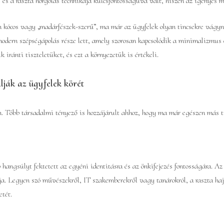
 és a raszta horgolás technikája kulcsfontosságúvá vált, hiszen az igényes 
 kócos vagy „madárfészek-szerű”, ma már az ügyfelek olyan tincsekre vágynak
modern szépségápolás része lett, amely szorosan kapcsolódik a minimalizmus 
iránti tiszteletüket, és ezt a környezetük is értékeli.
ják az ügyfelek körét
n. Több társadalmi tényező is hozzájárult ahhoz, hogy ma már egészen más tí
hangsúlyt fektetett az egyéni identitásra és az önkifejezés fontosságára. 
álja. Legyen szó művészekről, IT szakemberekről vagy tanárokról, a raszta haj
etét.