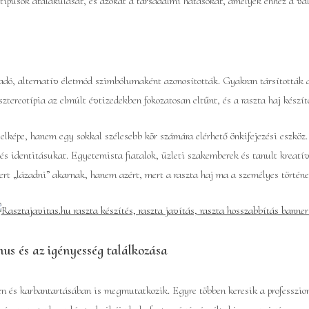
ltípusok átalakulását, és azokat a társadalmi hatásokat, amelyek ehhez a vál
zadó, alternatív életmód szimbólumaként azonosították. Gyakran társították 
ztereotípia az elmúlt évtizedekben fokozatosan eltűnt, és a raszta haj készít
elképe, hanem egy sokkal szélesebb kör számára elérhető önkifejezési eszköz.
 és identitásukat. Egyetemista fiatalok, üzleti szakemberek és tanult kreatí
rt „lázadni” akarnak, hanem azért, mert a raszta haj ma a személyes történet
us és az igényesség találkozása
n és karbantartásában is megmutatkozik. Egyre többen keresik a professzion