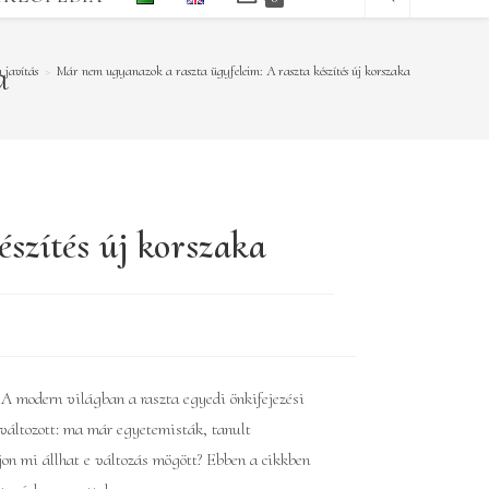
a
 javítás
>
Már nem ugyanazok a raszta ügyfeleim: A raszta készítés új korszaka
szítés új korszaka
 A modern világban a raszta egyedi önkifejezési
változott: ma már egyetemisták, tanult
jon mi állhat e változás mögött? Ebben a cikkben