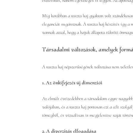
esztétikus, hanem egészséges is legyen. Az ápoltság
Míg korábban a raszta haj gyakran volt szándékosan
eleganciát sugároznak. A raszta haj készítés így a 
vannak azzal, hogy a hajuk állapota tükrözi önmaguk 
Társadalmi változások, amelyek formál
A raszta haj népszerűségének változása nem véletle
1. Az önkifejezés új dimenziói
Az elmúlt évtizedekben a társadalom egyre nagyobb 
valójában, és a raszta haj pontosan ezt a célt szolg
tömegből, és vizuálisan is megjelenítse saját történ
2. A diverzitás elfogadása