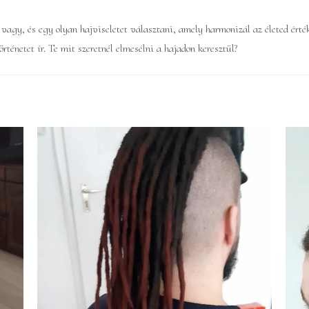
agy, és egy olyan hajviseletet választani, amely harmonizál az életed érték
rténetet ír. Te mit szeretnél elmesélni a hajadon keresztül?