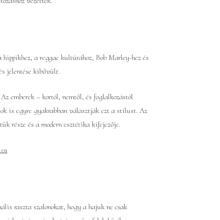
tozáshoz vezettek.
a hippikhez, a reggae kultúrához, Bob Marley-hez és
és jelentése kibővült.
 Az emberek – kortól, nemtől, és foglalkozástól
vok is egyre gyakrabban választják ezt a stílust. Az
ük része és a modern esztétika kifejezője.
ális raszta szalonokat, hogy a hajuk ne csak