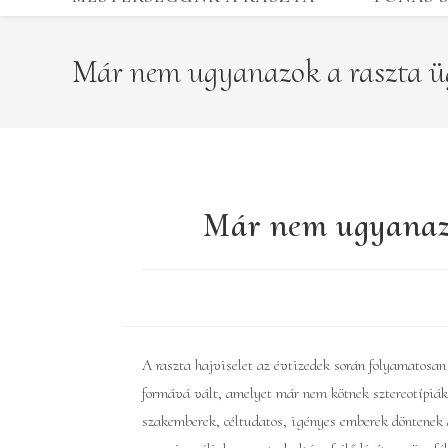
Már nem ugyanazok a raszta ügy
Már nem ugyanazok
A raszta hajviselet az évtizedek során folyamatosan
formává vált, amelyet már nem kötnek sztereotípiák
szakemberek, céltudatos, igényes emberek döntenek a