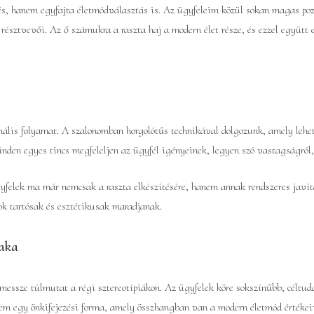
és, hanem egyfajta életmódválasztás is. Az ügyfeleim közül sokan magas poz
észtvevői. Az ő számukra a raszta haj a modern élet része, és ezzel együtt e
nális folyamat. A szalonomban horgolótűs technikával dolgozunk, amely lehető
nden egyes tincs megfeleljen az ügyfél igényeinek, legyen szó vastagságról,
ügyfelek ma már nemcsak a raszta elkészítésére, hanem annak rendszeres javítá
zok tartósak és esztétikusak maradjanak.
zaka
messze túlmutat a régi sztereotípiákon. Az ügyfelek köre sokszínűbb, céltud
em egy önkifejezési forma, amely összhangban van a modern életmód értékeiv