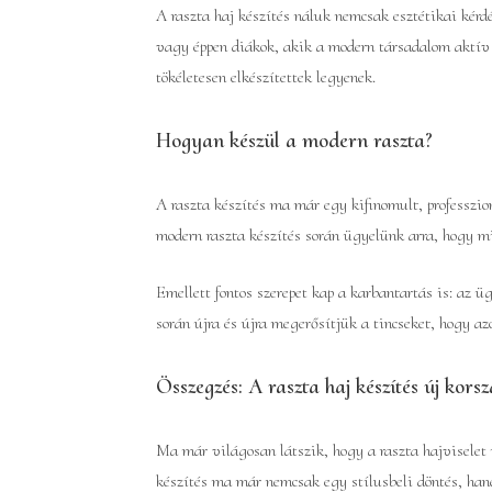
A raszta haj készítés náluk nemcsak esztétikai kérd
vagy éppen diákok, akik a modern társadalom aktív r
tökéletesen elkészítettek legyenek.
Hogyan készül a modern raszta?
A raszta készítés ma már egy kifinomult, professzio
modern raszta készítés során ügyelünk arra, hogy mi
Emellett fontos szerepet kap a karbantartás is: az 
során újra és újra megerősítjük a tincseket, hogy a
Összegzés: A raszta haj készítés új kors
Ma már világosan látszik, hogy a raszta hajviselet 
készítés ma már nemcsak egy stílusbeli döntés, han