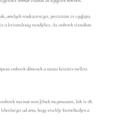
megjelenés immár elvárás az ügyfelek körében.
, amelyek rendezettséget, precizitást és egyfajta
és a letisztultság trendjéhez. Az emberek tisztában
pusú emberek döntenek a raszta készítés mellett.
Az emberek ma már nem félnek megmutatni, kik is ők
 lehetőséget ad arra, hogy viselője kiemelkedjen a