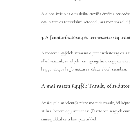
A globalizáció és a multikulturális értékek terjedés
egy bizonyos társadalmi réteggel, ma már sokkal elf
3. A fenntarthatóság és természetesség irán
A modern ügyfelek számára a fenntarthatóság és a te
alkalmazunk, amelyek nem igényelnek vegyszereket v
hagyományos hajformázási módszerekkel szemben.
A mai raszta ügyfél: Tanult, céltudato
Az ügyfeleim jelentős része ma már tanult, jól képz
stílus, hanem egy üzenet is: „Tisztában vagyok ö
önmagukkal és a környezetükkel.