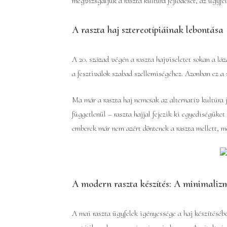
megvizsgáljuk a raszta kultúra fejlődését, az ügyfé
A raszta haj sztereotípiáinak lebontása
A 20. század végén a raszta hajviseletet sokan a lá
a fesztiválok szabad szellemiségéhez. Azonban ez a s
Ma már a raszta haj nemcsak az alternatív kultúra j
függetlenül – raszta hajjal fejezik ki egyediségüket
emberek már nem azért döntenek a raszta mellett, me
A modern raszta készítés: A minimalizm
A mai raszta ügyfelek igényessége a haj készítésébe