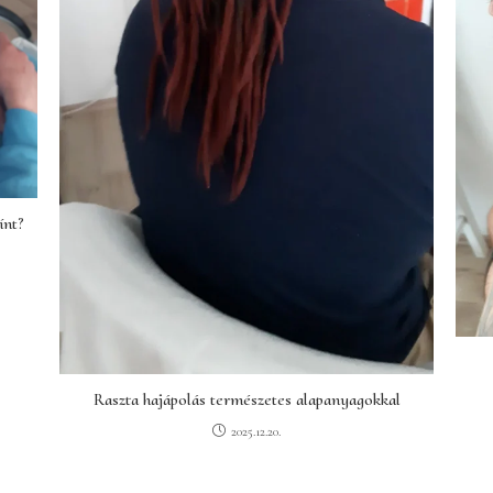
ínt?
Raszta hajápolás természetes alapanyagokkal
2025.12.20.