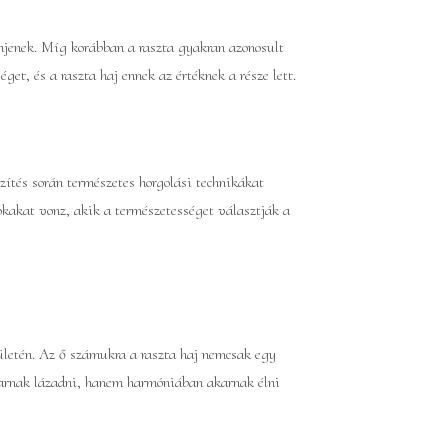
tűnjenek. Míg korábban a raszta gyakran azonosult
t, és a raszta haj ennek az értéknek a része lett.
zítés során természetes horgolási technikákat
kakat vonz, akik a természetességet választják a
rületén. Az ő számukra a raszta haj nemcsak egy
arnak lázadni, hanem harmóniában akarnak élni