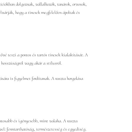
íciókban dolgoznak, vállalkozók, tanárok, orvosok,
lvárják, hogy a tincsek megfelelően ápoltak és
vé teszi a pontos és tartós tincsek kialakítását. A
 hosszúságról vagy akár a stílusról.
sára is figyelmet fordítanak. A raszta horgolása
atosabb és igényesebb, mint valaha. A raszta
el: fenntarthatóság, természetesség és egyediség.