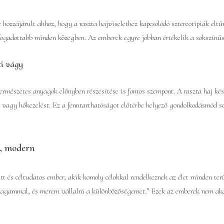
e hozzájárult ahhoz, hogy a raszta hajviselethez kapcsolódó sztereotípiák el
ogadottabb minden közegben. Az emberek egyre jobban értékelik a sokszínűsége
ti vágy
rmészetes anyagok előnyben részesítése is fontos szempont. A raszta haj kés
agy hőkezelést. Ez a fenntarthatóságot előtérbe helyező gondolkodásmód so
s, modern
ett és céltudatos ember, akik komoly célokkal rendelkeznek az élet minden te
nmagammal, és merem vállalni a különbözőségemet.” Ezek az emberek nem ak