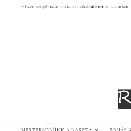
Skip
Minden szolgáltatásunkra találsz
árkalkulátort
az oldalunkon!
to
content
MESTERSÉGÜNK A RASZTA
FONÁS 