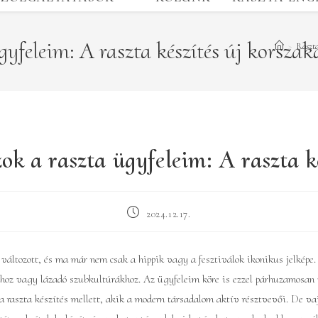
feleim: A raszta készítés új korszak
>
Raszta
 a raszta ügyfeleim: A raszta ké
Post
2024.12.17.
published:
 változott, és ma már nem csak a hippik vagy a fesztiválok ikonikus jelképe.
hoz vagy lázadó szubkultúrákhoz. Az ügyfeleim köre is ezzel párhuzamosan 
 raszta készítés mellett, akik a modern társadalom aktív résztvevői. De va