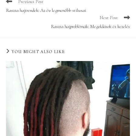
Read
Previous Post
more
Raszta hajtrendek: Az év legmenőbb stílusai
articles
Next Post
Raszta hajproblémák: Megoldások és kezelés
YOU MIGHT ALSO LIKE