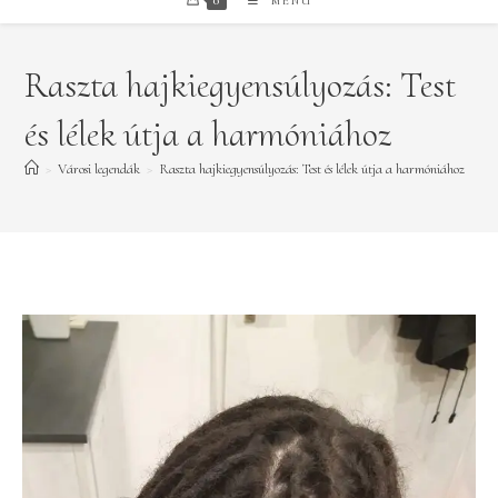
0
MENÜ
Raszta hajkiegyensúlyozás: Test
és lélek útja a harmóniához
>
Városi legendák
>
Raszta hajkiegyensúlyozás: Test és lélek útja a harmóniához