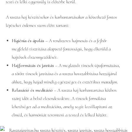
testi és lelki egyensúly is előtérbe kerül.
A raszta haj készítésekor és karbantartásakor a következő fontos
lépéseket érdemes szem előtt tartani:
Higiénia és ápolás
– A rendszeres hajmosás és a fejbőr
megfelelő tisztítása alapvető fontosságú, hogy elkerüld a
hajtövek elszennyeződését.
Hajformázás és javítás
– A meglazult tincsek újraformázása,
a törött tincsek javítása és a raszta hosszabbítása hozzájárul
ahhoz, hogy hajad mindig egészséges és esztétikus maradjon.
Relaxáció és meditáció
– A raszta haj karbantartása közben
szánj időt a belső elcsendesedésre. A tincsek formálása
lehetőséget ad a meditációra, amely segít lecsillapítani az
elméd, és harmóniát teremteni a tested és lelked között.