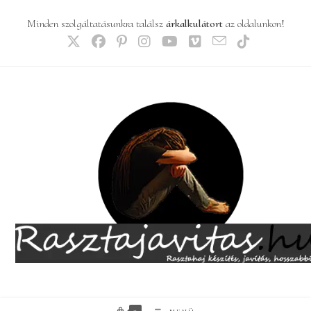
Skip
Minden szolgáltatásunkra találsz
árkalkulátort
az oldalunkon!
to
content