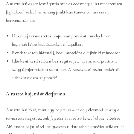
A raszta haj akkor lesz igazán szép és egészséges, ha rendszeresen
foglalkozol vele. Íme néhány
praktikus tanács
a mindennapi
karbantartáshoz:
Használj természetes alapú samponokat
, amelyek nem
hagynak hátra lerakódásokat a hajadban.
Rendszeresen hidratálj
, hogy megelőzd a fejbőr kiszáradását.
Időnként kérd szakember segítségét
, ha tincseid javításra
vagy újraformázásra szorulnak. A Rasztajavitas.hu szakértői
ebben szívesen segítenek!
A raszta haj, mint életforma
A raszta haj több, mint egy hajstílus – ez egy
életmód
, amely a
természetességet, az önkifejezést és a belső békét helyezi előtérbe.
Aki raszta hajat visel, az gyakran tudatosabb életmódot választ, és