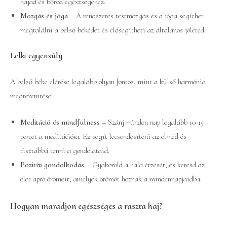
hajad és bőröd egészségéhez.
Mozgás és jóga
– A rendszeres testmozgás és a jóga segíthet
megtalálni a belső békédet és elősegítheti az általános jóléted.
Lelki egyensúly
A belső béke elérése legalább olyan fontos, mint a külső harmónia
megteremtése.
Meditáció és mindfulness
– Szánj minden nap legalább 10-15
percet a meditációra. Ez segít lecsendesíteni az elméd és
tisztábbá tenni a gondolataid.
Pozitív gondolkodás
– Gyakorold a hála érzését, és keresd az
élet apró örömeit, amelyek örömöt hoznak a mindennapjaidba.
Hogyan maradjon egészséges a raszta haj?