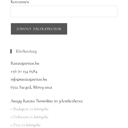
Keresztnév
Elérhetőség
Rasztajavitas.hu
+36 70 154 6584
info@rasztajavitas.hu
6722 Szeged, Mérey utca
Avagy Raszta Turnénkra itt jelentkezhetsz:
-
Budapest és környéke
-
Debrecen és környéke
-
Pécs és környéke