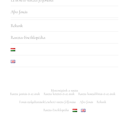
Afro fonás
Rólunk
Raszta-Enciklopédia
Mesterségünk a raszta
Raszta javítás és az árak
Raszta készítés és az árak
Raszta hosszabbítás és az árak
Fonás szolgáltatások
Levehető raszta felfonása
Afro fonás
Rólunk
Raszta-Enciklopédia
Minden jog fenntartva Rasztajavitas.hu 2005-2025 - Az oldalt készítés és
keresőoptimalizálás: Puro Marketing Műhely