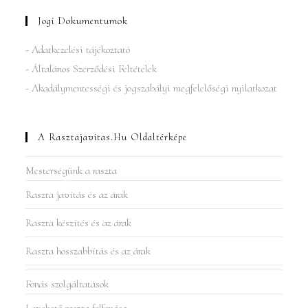
Jogi Dokumentumok
- Adatkezelési tájékoztató
- Általános Szerződési Feltételek
- Akadálymentességi és jogszabályi megfelelőségi nyilatkozat
A Rasztajavitas.hu Oldaltérképe
Mesterségünk a raszta
Raszta javítás és az árak
Raszta készítés és az árak
Raszta hosszabbítás és az árak
Fonás szolgáltatások
Levehető raszta felfonása