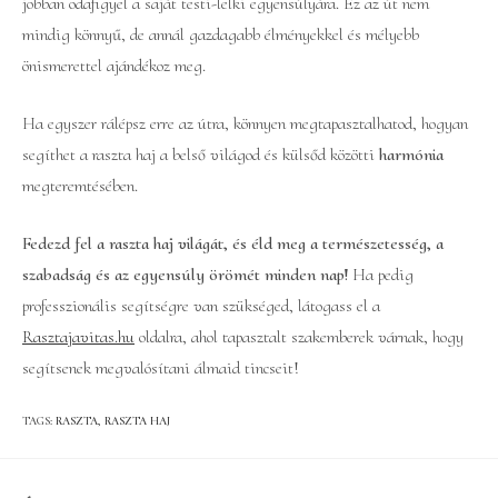
jobban odafigyel a saját testi-lelki egyensúlyára. Ez az út nem
mindig könnyű, de annál gazdagabb élményekkel és mélyebb
önismerettel ajándékoz meg.
Ha egyszer rálépsz erre az útra, könnyen megtapasztalhatod, hogyan
segíthet a raszta haj a belső világod és külsőd közötti
harmónia
megteremtésében.
Fedezd fel a raszta haj világát, és éld meg a természetesség, a
szabadság és az egyensúly örömét minden nap!
Ha pedig
professzionális segítségre van szükséged, látogass el a
Rasztajavitas.hu
oldalra, ahol tapasztalt szakemberek várnak, hogy
segítsenek megvalósítani álmaid tincseit!
TAGS
:
RASZTA
,
RASZTA HAJ