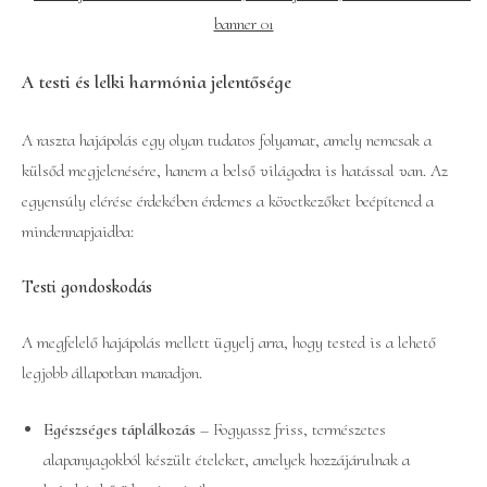
A testi és lelki harmónia jelentősége
A raszta hajápolás egy olyan tudatos folyamat, amely nemcsak a
külsőd megjelenésére, hanem a belső világodra is hatással van. Az
egyensúly elérése érdekében érdemes a következőket beépítened a
mindennapjaidba:
Testi gondoskodás
A megfelelő hajápolás mellett ügyelj arra, hogy tested is a lehető
legjobb állapotban maradjon.
Egészséges táplálkozás
– Fogyassz friss, természetes
alapanyagokból készült ételeket, amelyek hozzájárulnak a