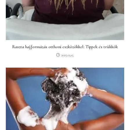
Raszta hajformázás otthoni eszközökkel: Tippek és trükkök
2025.03.15.