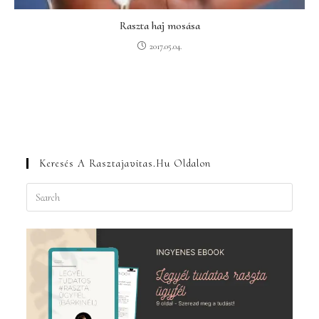
Raszta haj mosása
2017.05.04.
Keresés A Rasztajavitas.hu Oldalon
Press
Escape
to
close
the
search
panel.