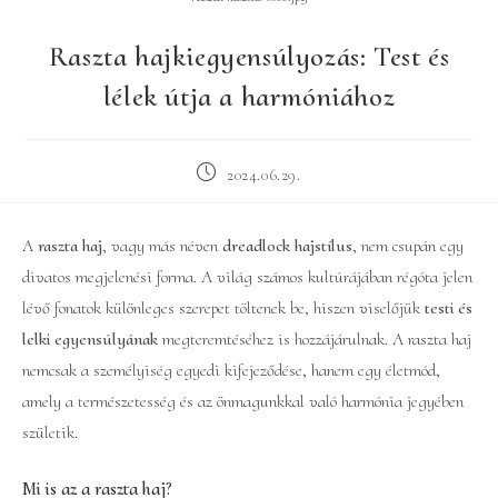
Raszta hajkiegyensúlyozás: Test és
lélek útja a harmóniához
Post
2024.06.29.
published:
A
raszta haj
, vagy más néven
dreadlock hajstílus
, nem csupán egy
divatos megjelenési forma. A világ számos kultúrájában régóta jelen
lévő fonatok különleges szerepet töltenek be, hiszen viselőjük
testi és
lelki egyensúlyának
megteremtéséhez is hozzájárulnak. A raszta haj
nemcsak a személyiség egyedi kifejeződése, hanem egy életmód,
amely a természetesség és az önmagunkkal való harmónia jegyében
születik.
Mi is az a raszta haj?