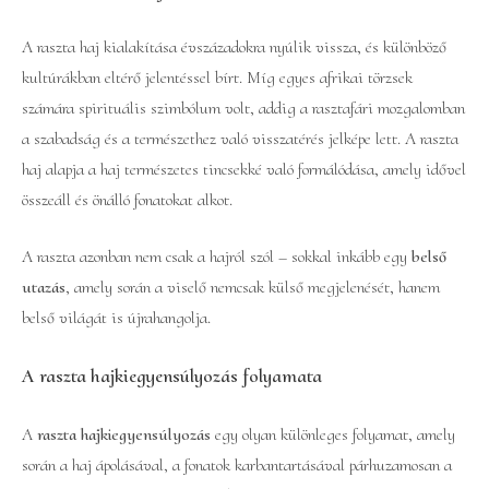
A raszta haj kialakítása évszázadokra nyúlik vissza, és különböző
kultúrákban eltérő jelentéssel bírt. Míg egyes afrikai törzsek
számára spirituális szimbólum volt, addig a rasztafári mozgalomban
a szabadság és a természethez való visszatérés jelképe lett. A raszta
haj alapja a haj természetes tincsekké való formálódása, amely idővel
összeáll és önálló fonatokat alkot.
A raszta azonban nem csak a hajról szól – sokkal inkább egy
belső
utazás
, amely során a viselő nemcsak külső megjelenését, hanem
belső világát is újrahangolja.
A raszta hajkiegyensúlyozás folyamata
A
raszta hajkiegyensúlyozás
egy olyan különleges folyamat, amely
során a haj ápolásával, a fonatok karbantartásával párhuzamosan a