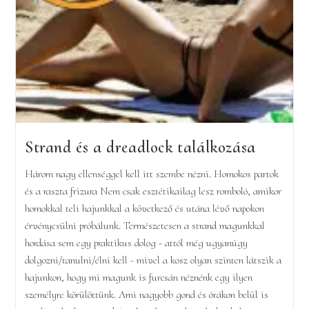
Strand és a dreadlock találkozása
Három nagy ellenséggel kell itt szembe nézni. Homokos partok
és a raszta frizura Nem csak esztétikailag lesz romboló, amikor
homokkal teli hajunkkal a következő és utána lévő napokon
érvényesülni próbálunk. Természetesen a strand magunkkal
hordása sem egy praktikus dolog - attól még ugyanúgy
dolgozni/tanulni/élni kell - mivel a kosz olyan szinten látszik a
hajunkon, hogy mi magunk is furcsán néznénk egy ilyen
személyre körülöttünk. Ami nagyobb gond és órákon belül is