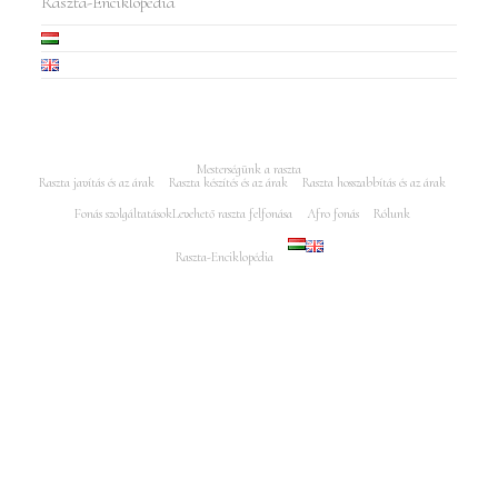
Raszta-Enciklopédia
Mesterségünk a raszta
Raszta javítás és az árak
Raszta készítés és az árak
Raszta hosszabbítás és az árak
Fonás szolgáltatások
Levehető raszta felfonása
Afro fonás
Rólunk
Raszta-Enciklopédia
Minden jog fenntartva Rasztajavitas.hu 2005-2025 - Az oldalt készítés és
keresőoptimalizálás: Puro Marketing Műhely