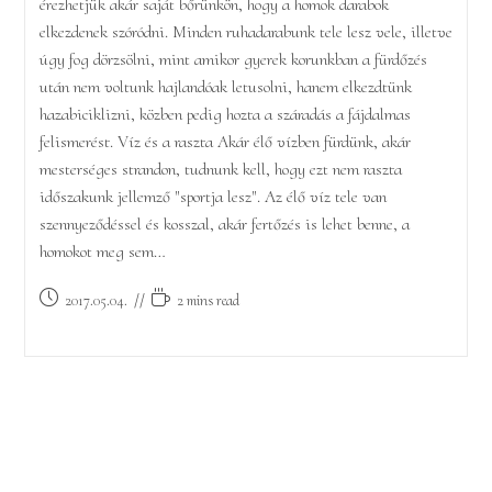
érezhetjük akár saját bőrünkön, hogy a homok darabok
elkezdenek szóródni. Minden ruhadarabunk tele lesz vele, illetve
úgy fog dörzsölni, mint amikor gyerek korunkban a fürdőzés
után nem voltunk hajlandóak letusolni, hanem elkezdtünk
hazabiciklizni, közben pedig hozta a száradás a fájdalmas
felismerést. Víz és a raszta Akár élő vízben fürdünk, akár
mesterséges strandon, tudnunk kell, hogy ezt nem raszta
időszakunk jellemző "sportja lesz". Az élő víz tele van
szennyeződéssel és kosszal, akár fertőzés is lehet benne, a
homokot meg sem…
Post
Reading
2017.05.04.
2 mins read
published:
time: