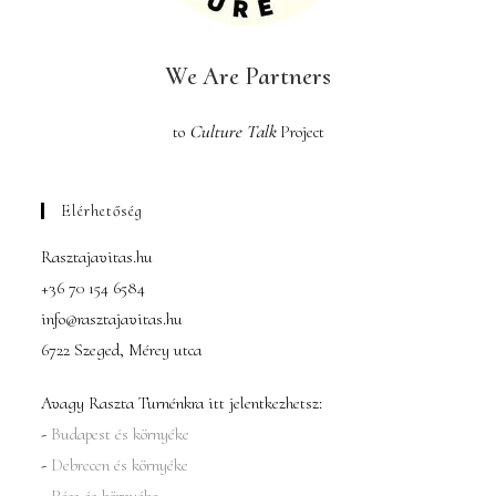
We Are Partners
to
Culture Talk
Project
Elérhetőség
Rasztajavitas.hu
+36 70 154 6584
info@rasztajavitas.hu
6722 Szeged, Mérey utca
Avagy Raszta Turnénkra itt jelentkezhetsz:
-
Budapest és környéke
-
Debrecen és környéke
-
Pécs és környéke