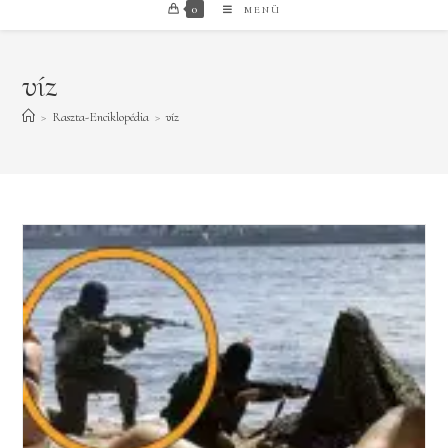
0
MENÜ
víz
>
Raszta-Enciklopédia
>
víz