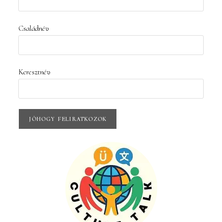
Családnév
Keresztnév