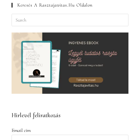
Keresés A Rasztajavitas.hu Oldalon
Press
Escape
to
close
the
search
panel.
Hirlevél feliratkozás
Email cím