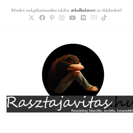
Skip
Minden szolgáltatásunkra találsz
árkalkulátort
az oldalunkon!
to
content