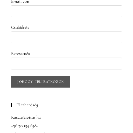
Email cím
Családnév
Keresztnév
Elérhetőség
Rasztajavitas.hu
+36 70 154 6584