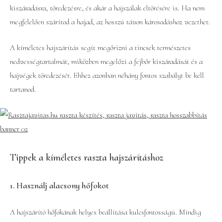
kiszáradásra, töredezésre, és akár a hajszálak eltörésére is. Ha nem
megfelelően szárítod a hajad, az hosszú távon károsodáshoz vezethet.
A kíméletes hajszárítás segít megőrizni a tincsek természetes
nedvességtartalmát, miközben megelőzi a fejbőr kiszáradását és a
hajvégek töredezését. Ehhez azonban néhány fontos szabályt be kell
tartanod.
Tippek a kíméletes raszta hajszárításhoz
1.
Használj alacsony hőfokot
A hajszárító hőfokának helyes beállítása kulcsfontosságú. Mindig