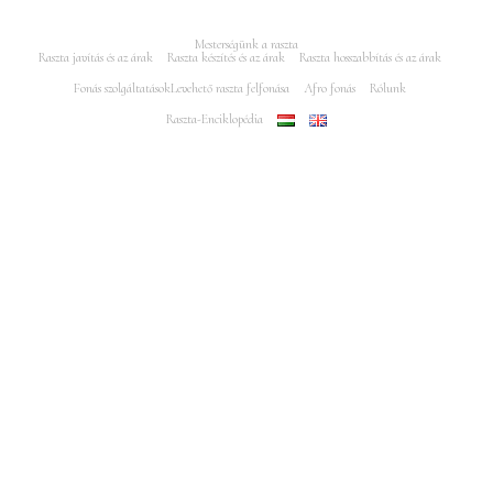
Mesterségünk a raszta
Raszta javítás és az árak
Raszta készítés és az árak
Raszta hosszabbítás és az árak
Fonás szolgáltatások
Levehető raszta felfonása
Afro fonás
Rólunk
Raszta-Enciklopédia
Minden jog fenntartva Rasztajavitas.hu 2005-2025 - Az oldalt készítés és
keresőoptimalizálás: Puro Marketing Műhely