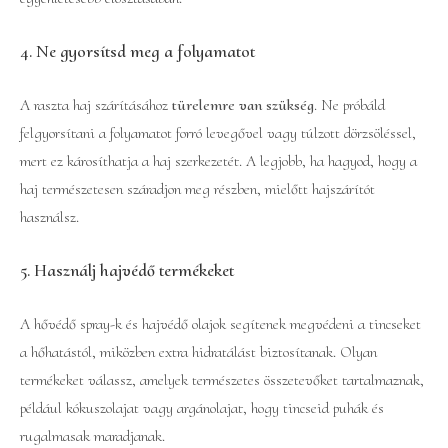
4.
Ne gyorsítsd meg a folyamatot
A raszta haj szárításához
türelemre van szükség
. Ne próbáld
felgyorsítani a folyamatot forró levegővel vagy túlzott dörzsöléssel,
mert ez károsíthatja a haj szerkezetét. A legjobb, ha hagyod, hogy a
haj természetesen száradjon meg részben, mielőtt hajszárítót
használsz.
5.
Használj hajvédő termékeket
A hővédő spray-k és hajvédő olajok segítenek megvédeni a tincseket
a hőhatástól, miközben extra hidratálást biztosítanak. Olyan
termékeket válassz, amelyek természetes összetevőket tartalmaznak,
például kókuszolajat vagy argánolajat, hogy tincseid puhák és
rugalmasak maradjanak.