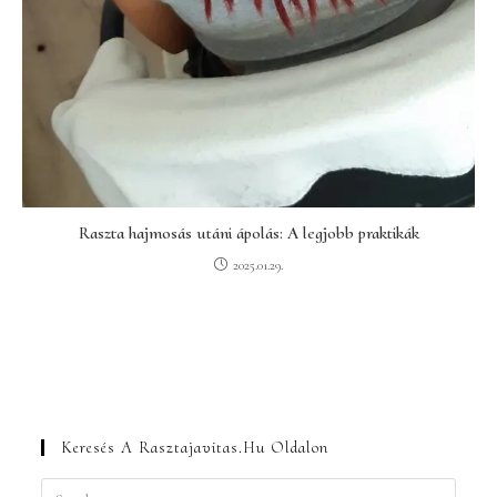
Raszta hajmosás utáni ápolás: A legjobb praktikák
2025.01.29.
Keresés A Rasztajavitas.hu Oldalon
Press