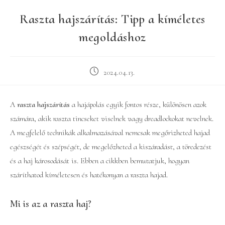
Raszta hajszárítás: Tipp a kíméletes
megoldáshoz
Post
2024.04.13.
published:
A
raszta hajszárítás
a hajápolás egyik fontos része, különösen azok
számára, akik raszta tincseket viselnek vagy dreadlockokat nevelnek.
A megfelelő technikák alkalmazásával nemcsak megőrizheted hajad
egészségét és szépségét, de megelőzheted a kiszáradást, a töredezést
és a haj károsodását is. Ebben a cikkben bemutatjuk, hogyan
száríthatod kíméletesen és hatékonyan a raszta hajad.
Mi is az a raszta haj?