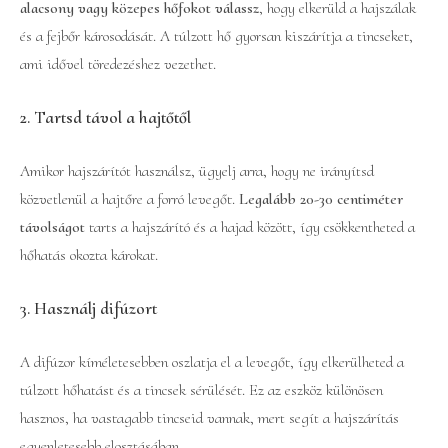
alacsony vagy közepes hőfokot válassz
, hogy elkerüld a hajszálak
és a fejbőr károsodását. A túlzott hő gyorsan kiszárítja a tincseket,
ami idővel töredezéshez vezethet.
2.
Tartsd távol a hajtőtől
Amikor hajszárítót használsz, ügyelj arra, hogy ne irányítsd
közvetlenül a hajtőre a forró levegőt.
Legalább 20-30 centiméter
távolságot
tarts a hajszárító és a hajad között, így csökkentheted a
hőhatás okozta károkat.
3.
Használj difúzort
A difúzor kíméletesebben oszlatja el a levegőt, így elkerülheted a
túlzott hőhatást és a tincsek sérülését. Ez az eszköz különösen
hasznos, ha vastagabb tincseid vannak, mert segít a hajszárítás
egyenletesebb elosztásában.