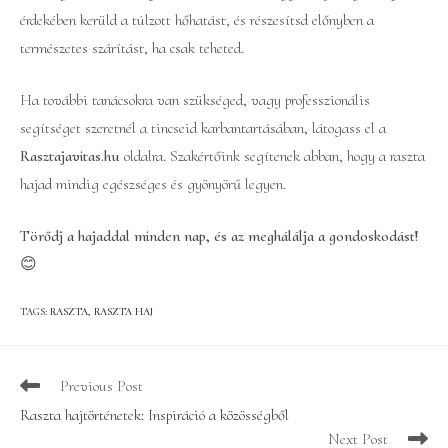
érdekében kerüld a túlzott hőhatást, és részesítsd előnyben a
természetes szárítást, ha csak teheted.
Ha további tanácsokra van szükséged, vagy professzionális
segítséget szeretnél a tincseid karbantartásában, látogass el a
Rasztajavitas.hu
oldalra. Szakértőink segítenek abban, hogy a raszta
hajad mindig egészséges és gyönyörű legyen.
Törődj a hajaddal minden nap, és az meghálálja a gondoskodást!
😊
TAGS
:
RASZTA
,
RASZTA HAJ
Read
Previous Post
more
Raszta hajtörténetek: Inspiráció a közösségből
articles
Next Post