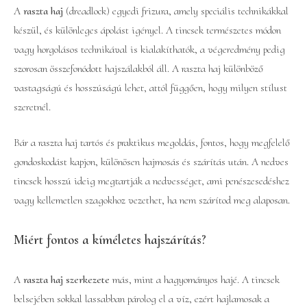
A
raszta haj
(dreadlock) egyedi frizura, amely speciális technikákkal
készül, és különleges ápolást igényel. A tincsek természetes módon
vagy horgolásos technikával is kialakíthatók, a végeredmény pedig
szorosan összefonódott hajszálakból áll. A raszta haj különböző
vastagságú és hosszúságú lehet, attól függően, hogy milyen stílust
szeretnél.
Bár a raszta haj tartós és praktikus megoldás, fontos, hogy megfelelő
gondoskodást kapjon, különösen hajmosás és szárítás után. A nedves
tincsek hosszú ideig megtartják a nedvességet, ami penészesedéshez
vagy kellemetlen szagokhoz vezethet, ha nem szárítod meg alaposan.
Miért fontos a kíméletes hajszárítás?
A
raszta haj szerkezete
más, mint a hagyományos hajé. A tincsek
belsejében sokkal lassabban párolog el a víz, ezért hajlamosak a