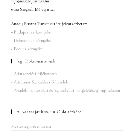
info@rasztajavitas.hu
6722 Szeged, Mérey utca
Avagy Raszta Turnénkra itt jelentkezhetsz:
-
Budapest és környéke
-
Debrecen és környéke
-
Pécs és környéke
Jogi Dokumentumok
- Adatkezelési tájékoztató
- Általános Szerződési Feltételek
- Akadálymentességi és jogszabályi megfelelőségi nyilatkozat
A Rasztajavitas.hu Oldaltérképe
Mesterségünk a raszta