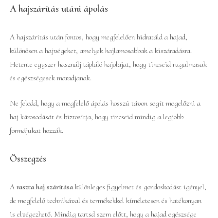
A hajszárítás utáni ápolás
A hajszárítás után fontos, hogy megfelelően hidratáld a hajad,
különösen a hajvégeket, amelyek hajlamosabbak a kiszáradásra.
Hetente egyszer használj tápláló hajolajat, hogy tincseid rugalmasak
és egészségesek maradjanak.
Ne feledd, hogy a megfelelő ápolás hosszú távon segít megelőzni a
haj károsodását és biztosítja, hogy tincseid mindig a legjobb
formájukat hozzák.
Összegzés
A
raszta haj szárítása
különleges figyelmet és gondoskodást igényel,
de megfelelő technikával és termékekkel kíméletesen és hatékonyan
is elvégezhető. Mindig tartsd szem előtt, hogy a hajad egészsége