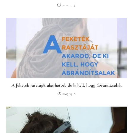
2024.01.25.
A feketék rasztáját akarhatod, de ki kell, hogy ábrándítsalak
2017.09.18.