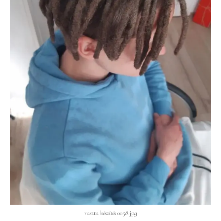
raszta készítés 0058.jpg