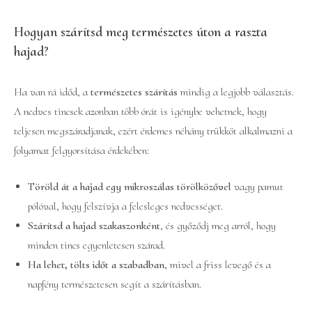
Hogyan szárítsd meg természetes úton a raszta
hajad?
Ha van rá időd, a
természetes szárítás
mindig a legjobb választás.
A nedves tincsek azonban több órát is igénybe vehetnek, hogy
teljesen megszáradjanak, ezért érdemes néhány trükköt alkalmazni a
folyamat felgyorsítása érdekében:
Töröld át a hajad egy mikroszálas törölközővel
vagy pamut
pólóval, hogy felszívja a felesleges nedvességet.
Szárítsd a hajad szakaszonként
, és győződj meg arról, hogy
minden tincs egyenletesen szárad.
Ha lehet, tölts időt a szabadban
, mivel a friss levegő és a
napfény természetesen segít a szárításban.