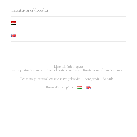
Raszta-Enciklopédia
Mesterségünk a raszta
Raszta javítás és az árak
Raszta készítés és az árak
Raszta hosszabbítás és az árak
Fonás szolgáltatások
Levehető raszta felfonása
Afro fonás
Rólunk
Raszta-Enciklopédia
Minden jog fenntartva Rasztajavitas.hu 2005-2025 - Az oldalt készítés és
keresőoptimalizálás: Puro Marketing Műhely