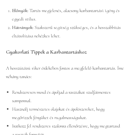
Előnyök:
Tartós megjelenés, alacsony karbantartási igény és
egyedi stílus.
Hátrányok:
Szakszerű segítség szükséges, és a hosszabbítás
eltávolítása nehézkes lehet.
Gyakorlati Tippek a Karbantartáshoz
A hosszútávú siker érdekében fontos a megfelelő karbantartás. Íme
néhány tanács:
Rendszeresen mosd és ápoljad a rasztákat szulfátmentes
samponnal.
Használj természetes olajokat és ápolószereket, hogy
megőrizzék fényüket és rugalmasságukat.
Iratkozz fel rendszeres szalonra ellenőrzésre, hogy megtartasd
a raszták formáját.