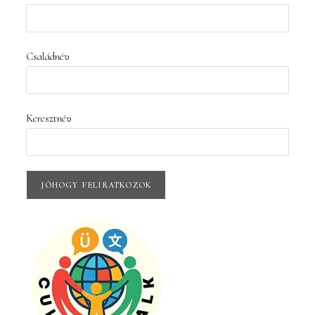
Családnév
Keresztnév