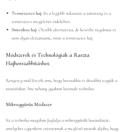
Természetes haj:
Ez a legjobb választás a tartósság és a
természetes megjelenés érdekében.
Sintetikus haj:
Olcsóbb alternatíva, de kevésbé rugalmas és
nem olyan élettartamú, mint a természetes haj.
Módszerek és Technológiák a Raszta
Hajhosszabbításhoz
Rengeteg mód létezik arra, hogy hosszabbá és dúsabbá tegyük a
rasztáinkat. Íme néhány gyakran használt technika:
Mikrogyűrűs Módszer
Ez a technika magában foglalja a mikrogyűrűk használatát,
amelyeket egyenként csúsztatnak a meglévő raszták aljába, hogy