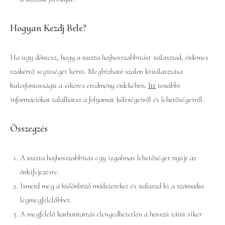
Hogyan Kezdj Bele?
Ha úgy döntesz, hogy a raszta hajhosszabbítást választod, érdemes
szakértő segítségét kérni. Megbízható szalon kiválasztása
kulcsfontosságú a sikeres eredmény érdekében.
Itt
további
információkat találhatsz a folyamat költségeiről és lehetőségeiről.
Összegzés
A raszta hajhosszabbítás egy izgalmas lehetőséget nyújt az
önkifejezésre.
Ismerd meg a különböző módszereket és válaszd ki a számodra
legmegfelelőbbet.
A megfelelő karbantartás elengedhetetlen a hosszú távú siker