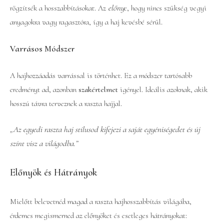
rögzítsék a hosszabbításokat. Az
előny
e, hogy nincs szükség vegyi
anyagokra vagy ragasztóra, így a haj kevésbé sérül.
Varrásos Módszer
A hajhozzáadás varrással is történhet. Ez a módszer tartósabb
eredményt ad, azonban
szakértelmet
igényel. Ideális azoknak, akik
hosszú távra terveznek a raszta hajjal.
„Az egyedi raszta haj stílusod kifejezi a saját egyéniségedet és új
színt visz a világodba.”
Előnyök és Hátrányok
Mielőtt belevetnéd magad a raszta hajhosszabbítás világába,
érdemes megismerned az előnyöket és esetleges hátrányokat: