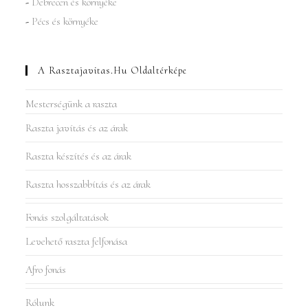
-
Debrecen és környéke
-
Pécs és környéke
A Rasztajavitas.hu Oldaltérképe
Mesterségünk a raszta
Raszta javítás és az árak
Raszta készítés és az árak
Raszta hosszabbítás és az árak
Fonás szolgáltatások
Levehető raszta felfonása
Afro fonás
Rólunk