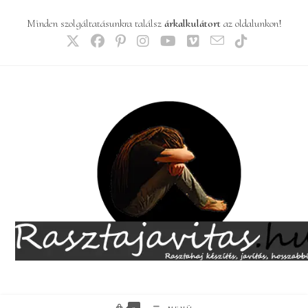
Skip
Minden szolgáltatásunkra találsz
árkalkulátort
az oldalunkon!
to
content