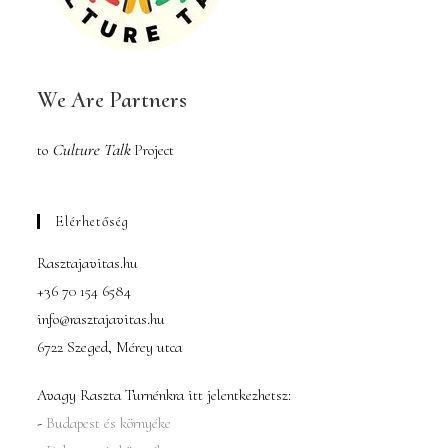
We Are Partners
to
Culture Talk
Project
Elérhetőség
Rasztajavitas.hu
+36 70 154 6584
info@rasztajavitas.hu
6722 Szeged, Mérey utca
Avagy Raszta Turnénkra itt jelentkezhetsz:
-
Budapest és környéke