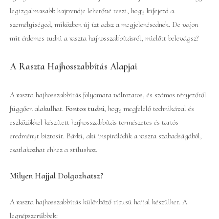
legizgalmasabb hajtrendje lehetővé teszi, hogy kifejezd a
személyiséged, miközben új ízt adsz a megjelenésednek. De vajon
mit érdemes tudni a raszta hajhosszabbításról, mielőtt belevágsz?
A Raszta Hajhosszabbítás Alapjai
A raszta hajhosszabbítás folyamata változatos, és számos tényezőtől
függően alakulhat.
Fontos tudni
, hogy megfelelő technikával és
eszközökkel készített hajhosszabbítás természetes és tartós
eredményt biztosít. Bárki, aki inspirálódik a raszta szabadságából,
csatlakozhat ehhez a stílushoz.
Milyen Hajjal Dolgozhatsz?
A raszta hajhosszabbítás különböző típusú hajjal készülhet. A
legnépszerűbbek: