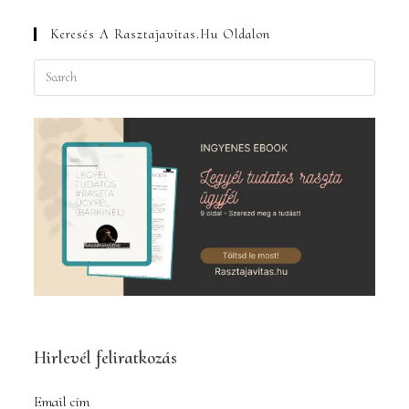
Keresés A Rasztajavitas.hu Oldalon
Press
Escape
to
close
the
search
panel.
Hirlevél feliratkozás
Email cím