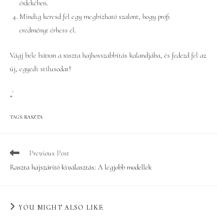
érdekében.
Mindig keresd fel egy megbízható szalont, hogy profi
eredményt érhess el.
Vágj bele bátran a raszta hajhosszabbítás kalandjába, és fedezd fel az
új, egyedi stílusodat!
„`
TAGS
:
RASZTA
Read
Previous Post
more
Raszta hajszárító kiválasztás: A legjobb modellek
articles
YOU MIGHT ALSO LIKE