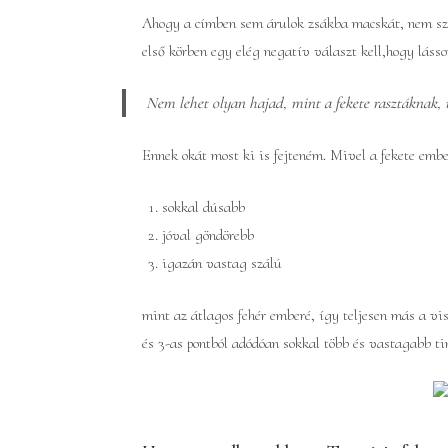
Ahogy a címben sem árulok zsákba macskát, nem szere
első körben egy elég negatív választ kell,hogy láss
Nem lehet olyan hajad, mint a fekete rasztáknak, 
Ennek okát most ki is fejteném. Mivel a fekete emb
sokkal dúsabb
jóval göndörebb
igazán vastag szálú
mint az átlagos fehér emberé, így teljesen más a vis
és 3-as pontból adódóan sokkal több és vastagabb ti