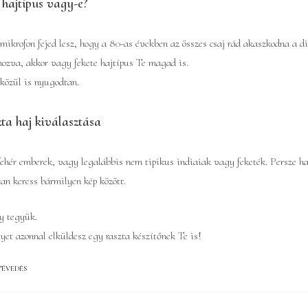
hajtípus vagy-e?
ikrofon fejed lesz, hogy a 80-as években az összes csaj rád akaszkodna a di
nozva, akkor vagy fekete hajtípus Te magad is.
 közül is nyugodtan.
zta haj kiválasztása
fehér emberek, vagy legalábbis nem tipikus indiaiak vagy feketék. Persze ha
n keress bármilyen kép között.
gy tegyük.
yet azonnal elküldesz egy raszta készítőnek Te is!
TÉVEDÉS