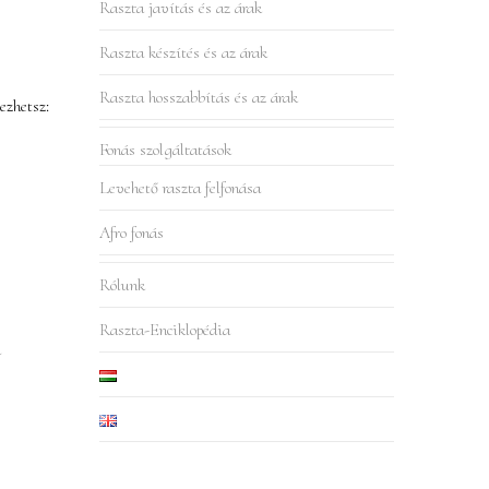
Raszta javítás és az árak
Raszta készítés és az árak
Raszta hosszabbítás és az árak
ezhetsz:
Fonás szolgáltatások
Levehető raszta felfonása
Afro fonás
Rólunk
Raszta-Enciklopédia
i