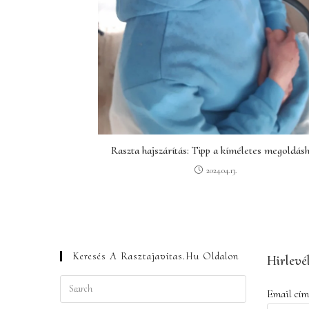
Raszta hajszárítás: Tipp a kíméletes megoldás
2024.04.13.
Keresés A Rasztajavitas.hu Oldalon
Hirlevél
Press
Email cím
Escape