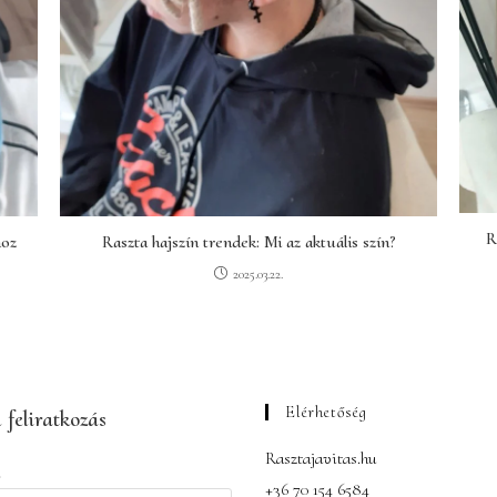
R
hoz
Raszta hajszín trendek: Mi az aktuális szín?
2025.03.22.
Elérhetőség
 feliratkozás
Rasztajavitas.hu
+36 70 154 6584