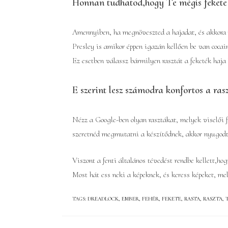
Honnan tudhatod,hogy Te mégis fekete 
Amennyiben, ha megnöveszted a hajadat, és akkora m
Presley is amikor éppen igazán kellően be van cocai
Ez esetben válassz bármilyen rasztát a feketék haja
E szerint lesz számodra konfortos a ras
Nézz a Google-ben olyan rasztákat, melyek viselői 
szeretnéd megmutatni a készítődnek, akkor nyugodta
Viszont a fenti általános tévedést rendbe kellett,ho
Most hát ess neki a képeknek, és keress képeket, mel
TAGS
:
DREADLOCK
,
EMBER
,
FEHÉR
,
FEKETE
,
RASTA
,
RASZTA
,