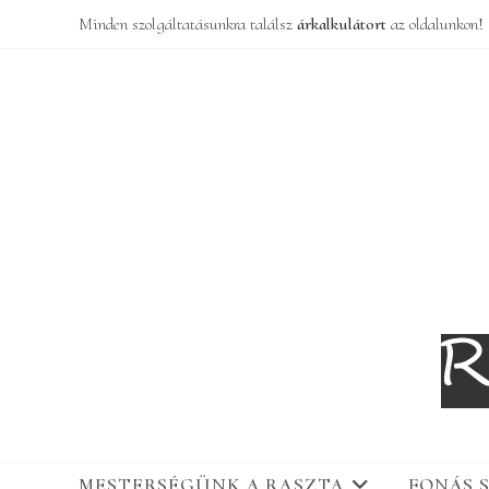
Skip
Minden szolgáltatásunkra találsz
árkalkulátort
az oldalunkon!
to
content
MESTERSÉGÜNK A RASZTA
FONÁS 