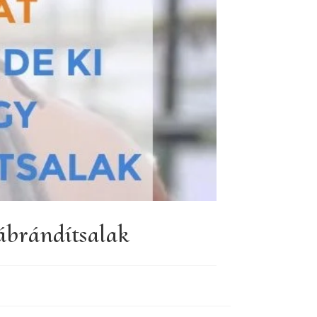
 ábrándítsalak