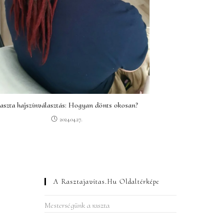
aszta hajszínválasztás: Hogyan dönts okosan?
2024.04.27.
A Rasztajavitas.hu Oldaltérképe
Mesterségünk a raszta