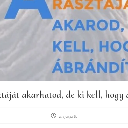
ztáját akarhatod, de ki kell, hogy
Post
2017.09.18.
published: