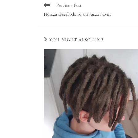
Read
Previous Post
more
Hosszú dreadlock: Fonott raszta konty
articles
YOU MIGHT ALSO LIKE