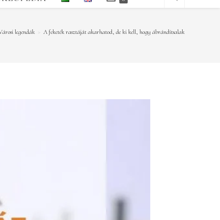
Városi legendák
>
A feketék rasztáját akarhatod, de ki kell, hogy ábrándítsalak