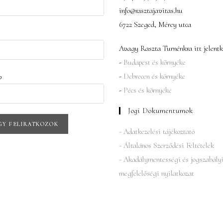
info@rasztajavitas.hu
6722 Szeged, Mérey utca
v
Avagy Raszta Turnénkra itt jelentk
-
Budapest és környéke
-
Debrecen és környéke
v
-
Pécs és környéke
Jogi Dokumentumok
- Adatkezelési tájékoztató
- Általános Szerződési Feltételek
- Akadálymentességi és jogszabály
megfelelőségi nyilatkozat